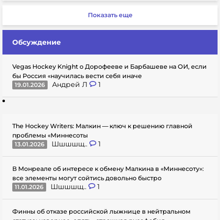
Показать еще
Обсуждение
Vegas Hockey Knight о Дорофееве и Барбашеве на ОИ, если
бы Россия «научилась вести себя иначе
Андрей Л
1
19.01.2026
The Hockey Writers: Малкин — ключ к решению главной
проблемы «Миннесоты
Шшшшщ..
1
13.01.2026
В Монреале об интересе к обмену Малкина в «Миннесоту»:
все элементы могут сойтись довольно быстро
Шшшшщ..
1
11.01.2026
Финны об отказе российской лыжнице в нейтральном