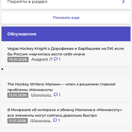
Перейти в раздел
Показать еще
Обсуждение
Vegas Hockey Knight о Дорофееве и Барбашеве на ОИ, если
бы Россия «научилась вести себя иначе
Андрей Л
1
19.01.2026
The Hockey Writers: Малкин — ключ к решению главной
проблемы «Миннесоты
Шшшшщ..
1
13.01.2026
В Монреале об интересе к обмену Малкина в «Миннесоту»:
все элементы могут сойтись довольно быстро
Шшшшщ..
1
11.01.2026