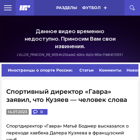
РАЗДЕЛЫ
ФУТБОЛ
Иностранцы о спорте России:
Статьи
Комменты
Новос
Спортивный директор «Гавра»
заявил, что Кузяев — человек слова
14.07.2023
0
Спортдиректор «Гавра» Матьё Бодмер высказался о
переходе хавбека Далера Кузяева в французский
клуб.