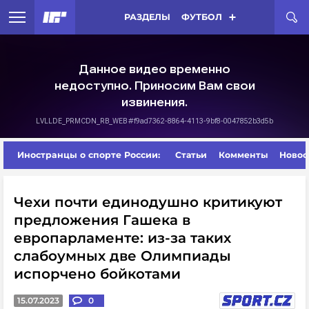
РАЗДЕЛЫ
ФУТБОЛ
Иностранцы о спорте России:
Статьи
Комменты
Новос
Чехи почти единодушно критикуют
предложения Гашека в
европарламенте: из-за таких
слабоумных две Олимпиады
испорчено бойкотами
15.07.2023
0