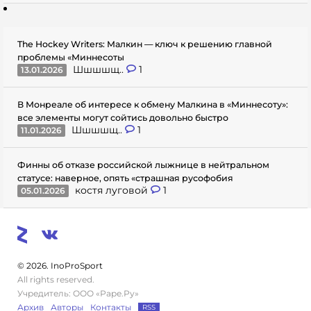
The Hockey Writers: Малкин — ключ к решению главной
проблемы «Миннесоты
Шшшшщ..
1
13.01.2026
В Монреале об интересе к обмену Малкина в «Миннесоту»:
все элементы могут сойтись довольно быстро
Шшшшщ..
1
11.01.2026
Финны об отказе российской лыжнице в нейтральном
статусе: наверное, опять «страшная русофобия
костя луговой
1
05.01.2026
© 2026. InoProSport
All rights reserved.
Учредитель: ООО «Раре.Ру»
Архив
Авторы
Контакты
RSS