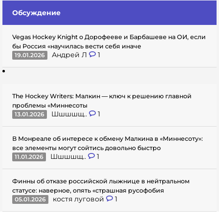
Обсуждение
Vegas Hockey Knight о Дорофееве и Барбашеве на ОИ, если
бы Россия «научилась вести себя иначе
Андрей Л
1
19.01.2026
The Hockey Writers: Малкин — ключ к решению главной
проблемы «Миннесоты
Шшшшщ..
1
13.01.2026
В Монреале об интересе к обмену Малкина в «Миннесоту»:
все элементы могут сойтись довольно быстро
Шшшшщ..
1
11.01.2026
Финны об отказе российской лыжнице в нейтральном
статусе: наверное, опять «страшная русофобия
костя луговой
1
05.01.2026