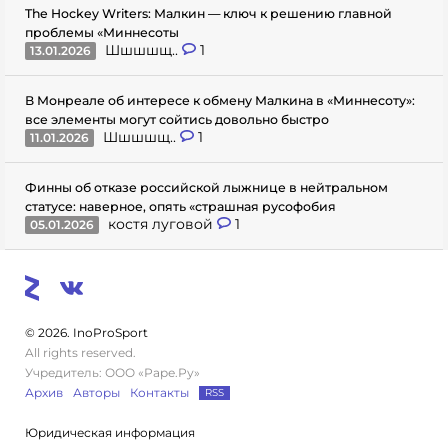
The Hockey Writers: Малкин — ключ к решению главной
проблемы «Миннесоты
Шшшшщ..
1
13.01.2026
В Монреале об интересе к обмену Малкина в «Миннесоту»:
все элементы могут сойтись довольно быстро
Шшшшщ..
1
11.01.2026
Финны об отказе российской лыжнице в нейтральном
статусе: наверное, опять «страшная русофобия
костя луговой
1
05.01.2026
© 2026. InoProSport
All rights reserved.
Учредитель: ООО «Раре.Ру»
Архив
Авторы
Контакты
RSS
Юридическая информация