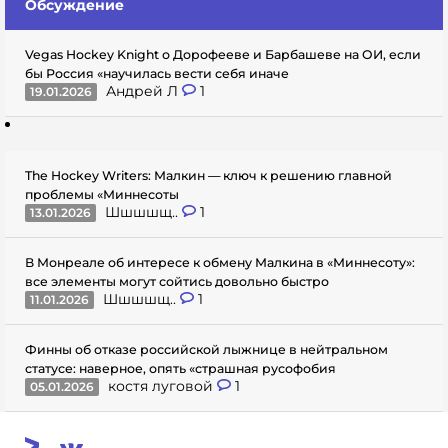
Обсуждение
Vegas Hockey Knight о Дорофееве и Барбашеве на ОИ, если
бы Россия «научилась вести себя иначе
Андрей Л
1
19.01.2026
The Hockey Writers: Малкин — ключ к решению главной
проблемы «Миннесоты
Шшшшщ..
1
13.01.2026
В Монреале об интересе к обмену Малкина в «Миннесоту»:
все элементы могут сойтись довольно быстро
Шшшшщ..
1
11.01.2026
Финны об отказе российской лыжнице в нейтральном
статусе: наверное, опять «страшная русофобия
костя луговой
1
05.01.2026