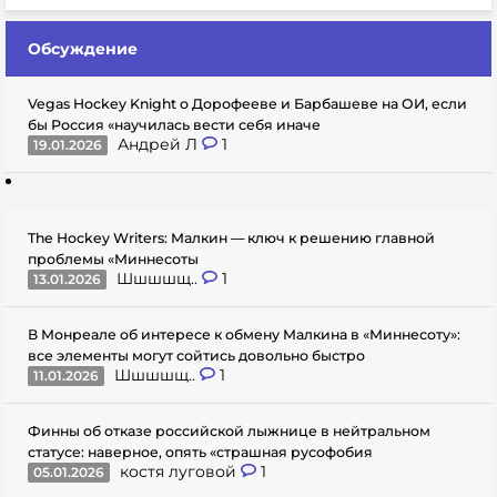
Обсуждение
Vegas Hockey Knight о Дорофееве и Барбашеве на ОИ, если
бы Россия «научилась вести себя иначе
Андрей Л
1
19.01.2026
The Hockey Writers: Малкин — ключ к решению главной
проблемы «Миннесоты
Шшшшщ..
1
13.01.2026
В Монреале об интересе к обмену Малкина в «Миннесоту»:
все элементы могут сойтись довольно быстро
Шшшшщ..
1
11.01.2026
Финны об отказе российской лыжнице в нейтральном
статусе: наверное, опять «страшная русофобия
костя луговой
1
05.01.2026