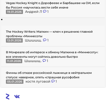
Vegas Hockey Knight о Дорофееве и Барбашеве на ОИ, если
бы Россия «научилась вести себя иначе
Андрей Л
1
19.01.2026
The Hockey Writers: Малкин — ключ к решению главной
проблемы «Миннесоты
Шшшшщ..
1
13.01.2026
В Монреале об интересе к обмену Малкина в «Миннесоту»:
все элементы могут сойтись довольно быстро
Шшшшщ..
1
11.01.2026
Финны об отказе российской лыжнице в нейтральном
статусе: наверное, опять «страшная русофобия
костя луговой
1
05.01.2026