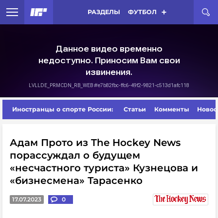
РАЗДЕЛЫ
ФУТБОЛ
Иностранцы о спорте России:
Статьи
Комменты
Новос
Адам Прото из The Hockey News
порассуждал о будущем
«несчастного туриста» Кузнецова и
«бизнесмена» Тарасенко
17.07.2023
0