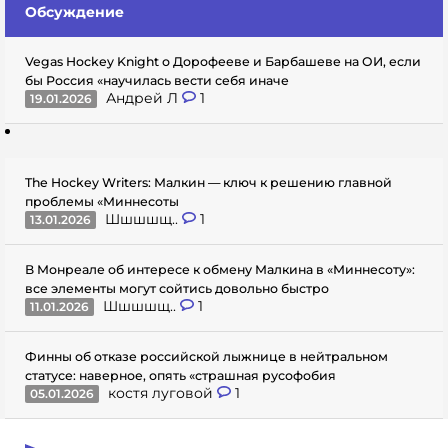
Обсуждение
Vegas Hockey Knight о Дорофееве и Барбашеве на ОИ, если
бы Россия «научилась вести себя иначе
Андрей Л
1
19.01.2026
The Hockey Writers: Малкин — ключ к решению главной
проблемы «Миннесоты
Шшшшщ..
1
13.01.2026
В Монреале об интересе к обмену Малкина в «Миннесоту»:
все элементы могут сойтись довольно быстро
Шшшшщ..
1
11.01.2026
Финны об отказе российской лыжнице в нейтральном
статусе: наверное, опять «страшная русофобия
костя луговой
1
05.01.2026