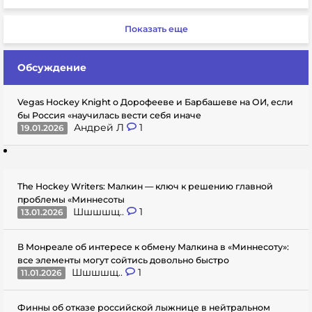
Показать еще
Обсуждение
Vegas Hockey Knight о Дорофееве и Барбашеве на ОИ, если
бы Россия «научилась вести себя иначе
Андрей Л
1
19.01.2026
The Hockey Writers: Малкин — ключ к решению главной
проблемы «Миннесоты
Шшшшщ..
1
13.01.2026
В Монреале об интересе к обмену Малкина в «Миннесоту»:
все элементы могут сойтись довольно быстро
Шшшшщ..
1
11.01.2026
Финны об отказе российской лыжнице в нейтральном