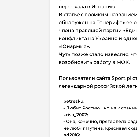
переехала в Испанию.
В статье с громким название
обнаружен на Тенерифе» ее о
члена правящей партии «Един
конфликта на Украине и одн
«Юнармия».
Чуть позже стало известно, ч
возобновить работу в МОК.
Пользователи сайта Sport.pl 
легендарной российской легк
petresku:
- Любит Россию... но из Испании
krisp_2007:
- Она, конечно, претерпела р
не любит Путина. Красивая сказ
pd2016: