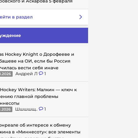
ровского и Аскарова 5 февраля
ейти в раздел
уждение
as Hockey Knight о Дорофееве и
башеве на ОИ, если бы Россия
училась вести себя иначе
Андрей Л
1
1.2026
 Hockey Writers: Малкин — ключ к
ению главной проблемы
ннесоты
Шшшшщ..
1
1.2026
онреале об интересе к обмену
кина в «Миннесоту»: все элементы