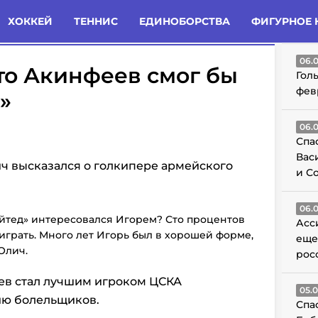
татьи
Комменты
Новости
ХОККЕЙ
ТЕННИС
ЕДИНОБОРСТВА
ФИГУРНОЕ 
ГО
06.
что Акинфеев смог бы
Гол
фев
»
06.
Спа
Вас
ч высказался о голкипере армейского
и С
06.
йтед» интересовался Игорем? Сто процентов
Асс
 играть. Много лет Игорь был в хорошей форме,
еще
Олич.
рос
ев стал лучшим игроком ЦСКА
05.
ию болельщиков.
Спа