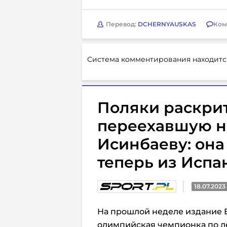
Перевод:
DCHERNYAUSKAS
Ком
Система комментирования находитс
Поляки раскри
переехавшую н
Исинбаеву: она 
теперь из Испа
18.07.2023
На прошлой неделе издание El
олимпийская чемпионка по л