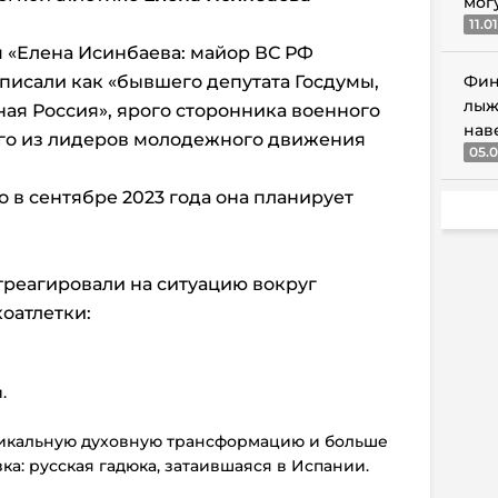
мог
11.0
м «Елена Исинбаева: майор ВС РФ
писали как «бывшего депутата Госдумы,
Фин
лыж
ая Россия», ярого сторонника военного
нав
ого из лидеров молодежного движения
05.0
то в сентябре 2023 года она планирует
отреагировали на ситуацию вокруг
оатлетки:
.
адикальную духовную трансформацию и больше
ка: русская гадюка, затаившаяся в Испании.