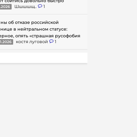
ут сойтись довольно быстро
Шшшшщ..
1
1.2026
ны об отказе российской
нице в нейтральном статусе:
ерное, опять «страшная русофобия
костя луговой
1
1.2026