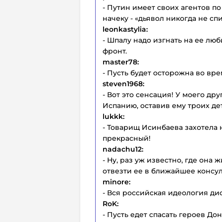
- Путин имеет своих агентов п
начеку - «дьявол никогда не спи
leonkastylia:
- Шпалу надо изгнать на ее люб
фронт.
master78:
- Пусть будет осторожна во вр
steven1968:
- Вот это сенсация! У моего др
Испанию, оставив ему троих де
lukkk:
- Товарищ Исинбаева захотела 
прекрасный!
nadachu12:
- Ну, раз уж известно, где она 
отвезти ее в ближайшее консуль
minore:
- Вся российская идеология ди
RoK:
- Пусть едет спасать героев Дон