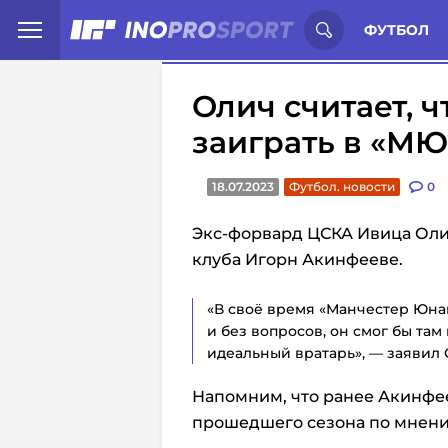
Иностранцы о спорте России:
С
ФУТБОЛ
Олич считает, 
заиграть в «МЮ
18.07.2023
Футбол. новости
0
Экс-форвард ЦСКА Ивица Оли
клуба Игорн Акинфееве.
«В своё время «Манчестер Юна
и без вопросов, он смог бы там
идеальный вратарь», — заявил 
Напомним, что ранее Акинфе
прошедшего сезона по мнен