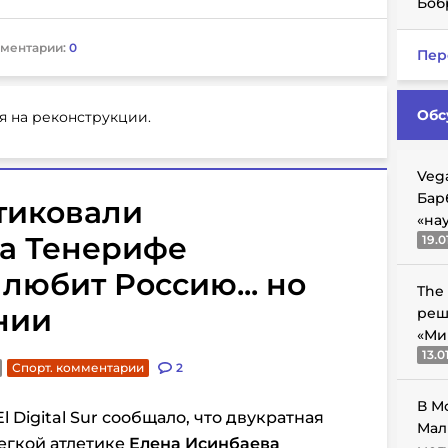
Боб
ментарии:
0
Пер
Обс
я на реконструкции.
Veg
Бар
тиковали
«на
а Тенерифе
19.0
любит Россию... но
The
нии
реш
«Ми
13.0
Спорт. комментарии
2
В М
 Digital Sur сообщало, что двукратная
Мал
егкой атлетике
Елена Исинбаева