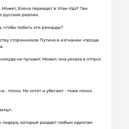
 Может, Елена переедет в Улан-Удэ? Там
е русские реалии.
а, чтобы побить эти рекорды?
нству сторонников Путина в изгнании «проще
а.
 никуда не пускают. Может, она уехала в отпуск
а - плохо. Не хотят и убегают - тоже плохо.
ахмут.
ее лидера, который раздает любым идиотам