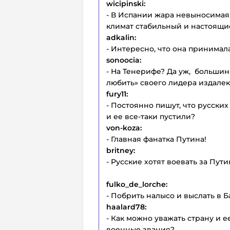
wicipinski:
- В Испании жара невыносимая.
климат стабильный и настоящи
adkalin:
- Интересно, что она принимал
sonoocia:
- На Тенерифе? Да уж, больши
любить» своего лидера издалек
fury11:
- Постоянно пишут, что русских
и ее все-таки пустили?
von-koza:
- Главная фанатка Путина!
britney:
- Русские хотят воевать за Путин
fulko_de_lorche:
- Побрить налысо и выслать в Б
haalard78:
- Как можно уважать страну и 
военные звания?