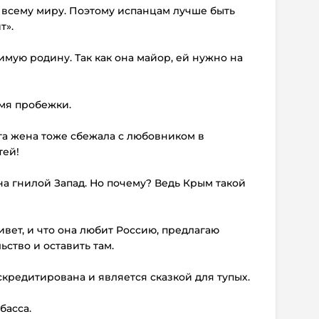
о всему миру. Поэтому испанцам лучше быть
т».
имую родину. Так как она майор, ей нужно на
емя пробежки.
уга жена тоже сбежала с любовником в
тей!
на гнилой Запад. Но почему? Ведь Крым такой
живет, и что она любит Россию, предлагаю
ство и оставить там.
скредитирована и является сказкой для тупых.
басса.