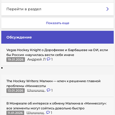
Перейти в раздел
Показать еще
Обсуждение
Vegas Hockey Knight о Дорофееве и Барбашеве на ОИ, если
бы Россия «научилась вести себя иначе
Андрей Л
1
19.01.2026
The Hockey Writers: Малкин — ключ к решению главной
проблемы «Миннесоты
Шшшшщ..
1
13.01.2026
В Монреале об интересе к обмену Малкина в «Миннесоту»:
все элементы могут сойтись довольно быстро
Шшшшщ..
1
11.01.2026