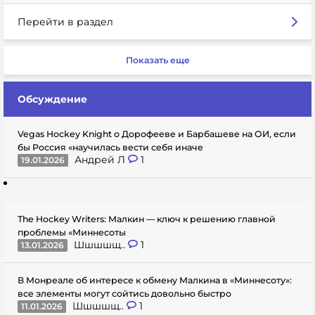
Перейти в раздел
Показать еще
Обсуждение
Vegas Hockey Knight о Дорофееве и Барбашеве на ОИ, если
бы Россия «научилась вести себя иначе
Андрей Л
1
19.01.2026
The Hockey Writers: Малкин — ключ к решению главной
проблемы «Миннесоты
Шшшшщ..
1
13.01.2026
В Монреале об интересе к обмену Малкина в «Миннесоту»:
все элементы могут сойтись довольно быстро
Шшшшщ..
1
11.01.2026