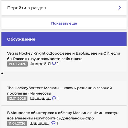
Перейти в раздел
Показать еще
Обсуждение
Vegas Hockey Knight о Дорофееве и Барбашеве на ОИ, если
бы Россия «научилась вести себя иначе
Андрей Л
1
19.01.2026
The Hockey Writers: Малкин — ключ к решению главной
проблемы «Миннесоты
Шшшшщ..
1
13.01.2026
В Монреале об интересе к обмену Малкина в «Миннесоту»:
все элементы могут сойтись довольно быстро
Шшшшщ..
1
11.01.2026