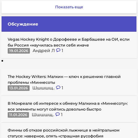
Показать еще
Обсуждение
Vegas Hockey Knight о Дорофееве и Барбашеве на ОИ, если
бы Россия «научилась вести себя иначе
Андрей Л
1
19.01.2026
The Hockey Writers: Малкин — ключ к решению главной
проблемы «Миннесоты
Шшшшщ..
1
13.01.2026
В Монреале об интересе к обмену Малкина в «Миннесоту»:
все элементы могут сойтись довольно быстро
Шшшшщ..
1
11.01.2026
Финны об отказе российской лыжнице в нейтральном
статусе: наверное, опять «страшная русофобия