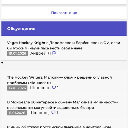
Показать еще
Обсуждение
Vegas Hockey Knight о Дорофееве и Барбашеве на ОИ, если
бы Россия «научилась вести себя иначе
Андрей Л
1
19.01.2026
The Hockey Writers: Малкин — ключ к решению главной
проблемы «Миннесоты
Шшшшщ..
1
13.01.2026
В Монреале об интересе к обмену Малкина в «Миннесоту»:
все элементы могут сойтись довольно быстро
Шшшшщ..
1
11.01.2026
Финны об отказе российской лыжнице в нейтральном