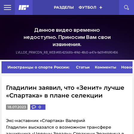
РАЗДЕЛЫ
ФУТБОЛ
Иностранцы о спорте России:
Статьи
Комменты
Новос
Гладилин заявил, что «Зенит» лучше
«Спартака» в плане селекции
18.07.2023
0
Экс-наставник «Спартака» Валерий
Гладилин высказался о возможном трансфере
защитника «Црвены Звезды» Страхини Эраковича в