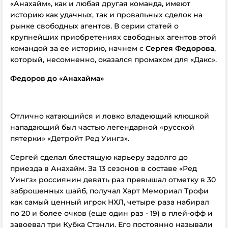
«Анахайм», как и любая другая команда, имеют
историю как удачных, так и провальных сделок на
рынке свободных агентов. В серии статей о
крупнейших приобретениях свободных агентов этой
командой за ее историю, начнем с
Сергея Фед
орова
,
который, несомненно, оказался промахом для «Дакс».
Федоров до
«Анахайма»
Отлично катающийся и ловко владеющий клюшкой
нападающий был частью легендарной «русской
пятерки» «Детройт Ред Уингз».
Сергей сделал блестящую карьеру задолго до
приезда в Анахайм. За 13 сезонов в составе «Ред
Уингз» россиянин девять раз превышал отметку в 30
заброшенных шайб, получал Харт Мемориал Трофи
как самый ценный игрок НХЛ, четыре раза набирал
по 20 и более очков (еще один раз - 19) в плей-офф и
завоевал три Кубка Стэнли. Его постоянно называли