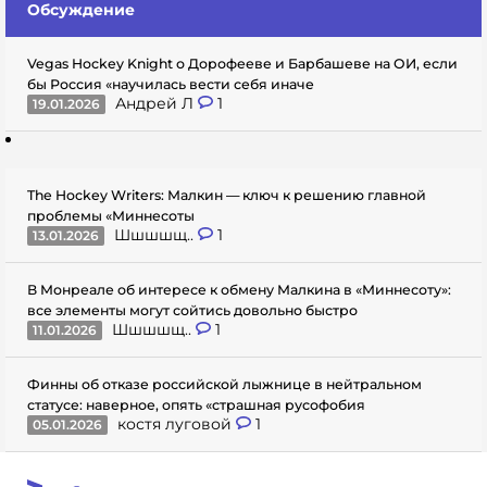
Обсуждение
Vegas Hockey Knight о Дорофееве и Барбашеве на ОИ, если
бы Россия «научилась вести себя иначе
Андрей Л
1
19.01.2026
The Hockey Writers: Малкин — ключ к решению главной
проблемы «Миннесоты
Шшшшщ..
1
13.01.2026
В Монреале об интересе к обмену Малкина в «Миннесоту»:
все элементы могут сойтись довольно быстро
Шшшшщ..
1
11.01.2026
Финны об отказе российской лыжнице в нейтральном
статусе: наверное, опять «страшная русофобия
костя луговой
1
05.01.2026