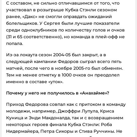
С составом, не сильно отличавшимся от того, что
участвовал в розыгрыше Кубка Стэнли сезоном
ранее, «Дакс» не смогли оправдать ожиданий
болельщиков. У Сергея были лучшие показатели
среди одноклубников по количеству голов и очков
(31 и 65 соответственно), но команда в плей-офф не
попала.
Из-за локаута сезон 2004-05 был закрыт, а в
следующей кампании Федоров сыграл всего пять
матчей, после чего в ноябре 2005-го был обменян.
Тем не менее отметку в 1000 очков он преодолел
именно в составе «уток».
Почему у него не получилось в «Анахайме»?
Приход Федорова совпал как с притоком в команду
молодежи, например, Джоффри Лупула, Криса
Куница и Энди Макдоналда, так и с возвращением
некоторых героев финала Кубка Стэнли: Роба
Нидермайера, Петра Сикоры и Стива Руччины. Не