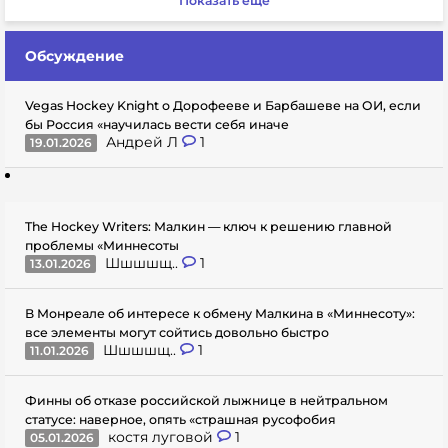
Показать еще
Обсуждение
Vegas Hockey Knight о Дорофееве и Барбашеве на ОИ, если
бы Россия «научилась вести себя иначе
Андрей Л
1
19.01.2026
The Hockey Writers: Малкин — ключ к решению главной
проблемы «Миннесоты
Шшшшщ..
1
13.01.2026
В Монреале об интересе к обмену Малкина в «Миннесоту»:
все элементы могут сойтись довольно быстро
Шшшшщ..
1
11.01.2026
Финны об отказе российской лыжнице в нейтральном
статусе: наверное, опять «страшная русофобия
костя луговой
1
05.01.2026