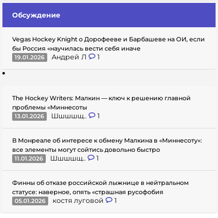
Обсуждение
Vegas Hockey Knight о Дорофееве и Барбашеве на ОИ, если
бы Россия «научилась вести себя иначе
Андрей Л
1
19.01.2026
The Hockey Writers: Малкин — ключ к решению главной
проблемы «Миннесоты
Шшшшщ..
1
13.01.2026
В Монреале об интересе к обмену Малкина в «Миннесоту»:
все элементы могут сойтись довольно быстро
Шшшшщ..
1
11.01.2026
Финны об отказе российской лыжнице в нейтральном
статусе: наверное, опять «страшная русофобия
костя луговой
1
05.01.2026