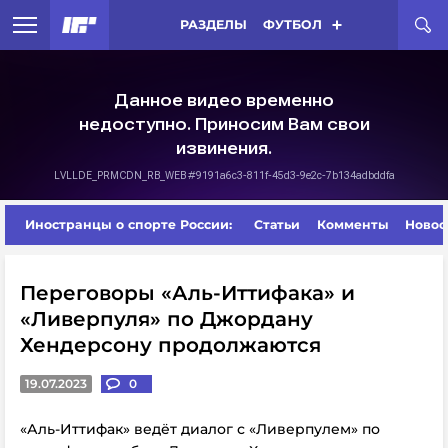
РАЗДЕЛЫ
ФУТБОЛ
Иностранцы о спорте России:
Статьи
Комменты
Новос
Переговоры «Аль-Иттифака» и
«Ливерпуля» по Джордану
Хендерсону продолжаются
19.07.2023
0
«Аль-Иттифак» ведёт диалог с «Ливерпулем» по