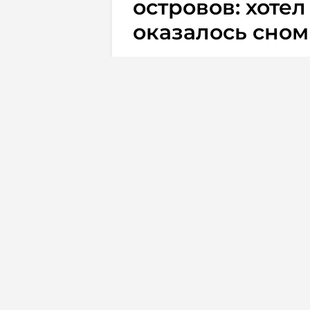
островов: хотел
оказалось сном
20.07.2023
Футбол
Венгерский «Ференцварош» 
вылетел в первом раунде ква
ответной игре на домашней а
Фарерских островов со счетом
завершилась безголевой нич
Сразу же после матча россий
отставку с поста главного тре