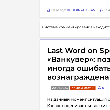
Перевод:
DCHERNYAUSKAS
Ком
Система комментирования находитс
Last Word on S
«Ванкувер»: по
иногда ошибать
вознаграждена
20.07.2023
Хоккей. статьи
0
На данный момент ситуация 
Кэнакс» оценивается так: «их