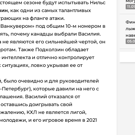
мог
стоящем сезоне будут испытывать Нильс
11.0
зин
, как одни из самых талантливых
рающих на фланге атаки.
Фин
«Ванкувером» под общим 10-м номером в
лыж
онять, почему канадцы выбрали Василия.
нав
 не являются его сильнейшей чертой, он
05.0
оротам. Также Подколзин обладает
 интеллекта и отлично контролирует
ситуациях, ловко укрывая ее от
ой, было очевидно и для руководителей
-Петербург), которые давили на него с
лашения. Василий отказался от
оставшись доигрывать свой
ожалению, КХЛ не является лигой,
молодежи, и его игровое время в 2021