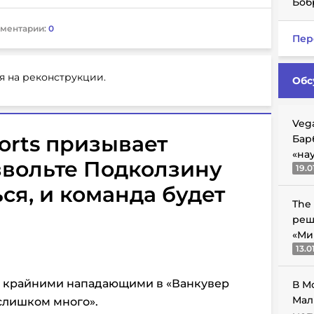
Боб
ментарии:
0
Пер
я на реконструкции.
Обс
Veg
ports призывает
Бар
«на
звольте Подколзину
19.0
ся, и команда будет
The
реш
«Ми
13.0
с крайними нападающими в «Ванкувер
В М
Мал
 слишком много».