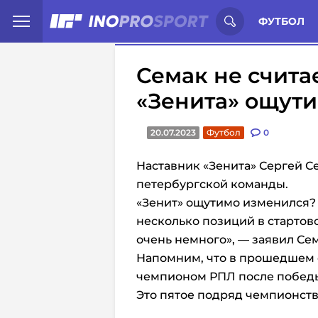
Иностранцы о спорте России:
С
ФУТБОЛ
Семак не счита
«Зенита» ощут
20.07.2023
Футбол
0
Наставник «Зенита» Сергей С
петербургской команды.
«Зенит» ощутимо изменился? 
несколько позиций в стартов
очень немного», — заявил Сем
Напомним, что в прошедшем
чемпионом РПЛ после победы 
Это пятое подряд чемпионство