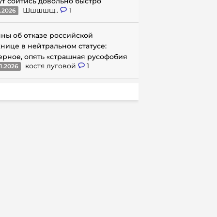
ут сойтись довольно быстро
Шшшшщ..
1
1.2026
ны об отказе российской
нице в нейтральном статусе:
ерное, опять «страшная русофобия
костя луговой
1
1.2026