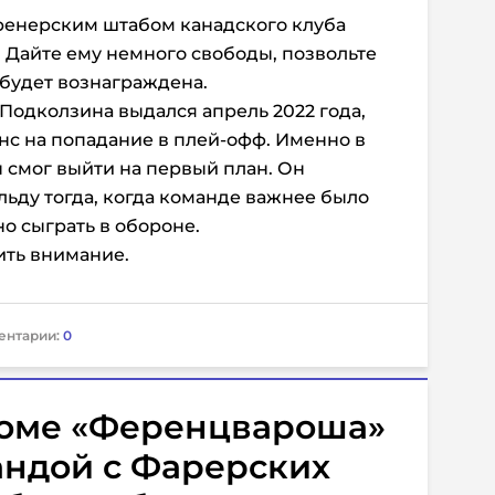
ренерским штабом канадского клуба
. Дайте ему немного свободы, позвольте
 будет вознаграждена.
одколзина выдался апрель 2022 года,
нс на попадание в плей-офф. Именно в
н смог выйти на первый план. Он
льду тогда, когда команде важнее было
о сыграть в обороне.
ить внимание.
ентарии:
0
роме «Ференцвароша»
андой с Фарерских