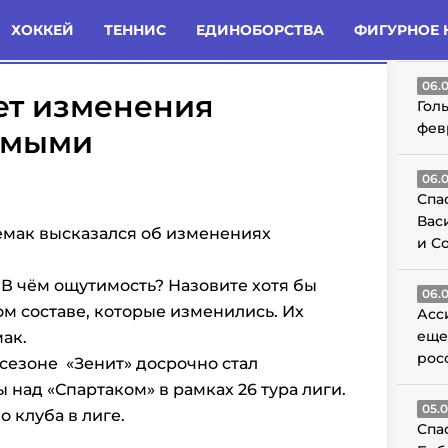
татьи
Комменты
Новости
ХОККЕЙ
ТЕННИС
ЕДИНОБОРСТВА
ФИГУРНОЕ 
ГО
06.
ет изменения
Гол
фев
имыми
06.
Спа
Вас
емак высказался об изменениях
и С
В чём ощутимость? Назовите хотя бы
06.
ом составе, которые изменились. Их
Асс
еще
ак.
рос
 сезоне
«Зенит» досрочно стал
над «Спартаком» в рамках 26 тура лиги.
05.
 клуба в лиге.
Спа