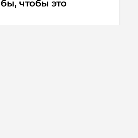
 бы, чтобы это
. комментарии
0
под руководством
Станислава Черчесова
лификации Лиги Чемпионов, уступив в
рене футбольному клубу «Клаксвик» с
 0:3. Напомним, что первая встреча
ьей.
ский специалист был отправлен в
нера.