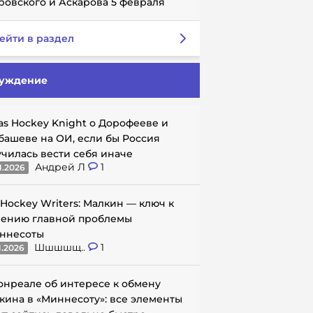
ровского и Аскарова 5 февраля
ейти в раздел
уждение
as Hockey Knight о Дорофееве и
башеве на ОИ, если бы Россия
училась вести себя иначе
Андрей Л
1
1.2026
 Hockey Writers: Малкин — ключ к
ению главной проблемы
ннесоты
Шшшшщ..
1
1.2026
онреале об интересе к обмену
кина в «Миннесоту»: все элементы