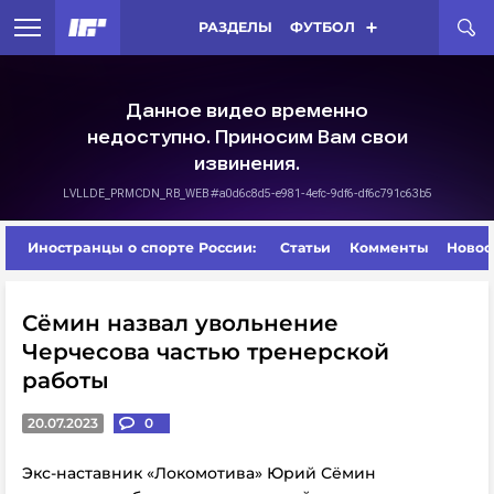
РАЗДЕЛЫ
ФУТБОЛ
Иностранцы о спорте России:
Статьи
Комменты
Новос
Сёмин назвал увольнение
Черчесова частью тренерской
работы
20.07.2023
0
Экс-наставник «Локомотива» Юрий Сёмин