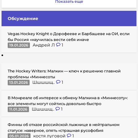
Показать еще
Обсуждение
Vegas Hockey Knight о Дорофееве и Барбашеве на ОИ, если
бы Россия «научилась вести себя иначе
Андрей Л
1
19.01.2026
The Hockey Writers: Малкин — ключ к решению главной
проблемы «Миннесоты
Шшшшщ..
1
13.01.2026
В Монреале об интересе к обмену Малкина в «Миннесоту»:
все элементы могут сойтись довольно быстро
Шшшшщ..
1
11.01.2026
Финны об отказе российской лыжнице в нейтральном
статусе: наверное, опять «страшная русофобия
костя луговой
1
05.01.2026