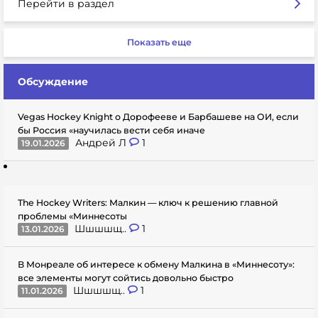
Перейти в раздел
Показать еще
Обсуждение
Vegas Hockey Knight о Дорофееве и Барбашеве на ОИ, если
бы Россия «научилась вести себя иначе
Андрей Л
1
19.01.2026
The Hockey Writers: Малкин — ключ к решению главной
проблемы «Миннесоты
Шшшшщ..
1
13.01.2026
В Монреале об интересе к обмену Малкина в «Миннесоту»:
все элементы могут сойтись довольно быстро
Шшшшщ..
1
11.01.2026