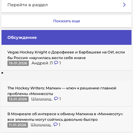
Перейти в раздел
Показать еще
Обсуждение
Vegas Hockey Knight о Дорофееве и Барбашеве на ОИ, если
бы Россия «научилась вести себя иначе
Андрей Л
1
19.01.2026
The Hockey Writers: Малкин — ключ к решению главной
проблемы «Миннесоты
Шшшшщ..
1
13.01.2026
В Монреале об интересе к обмену Малкина в «Миннесоту»:
все элементы могут сойтись довольно быстро
Шшшшщ..
1
11.01.2026