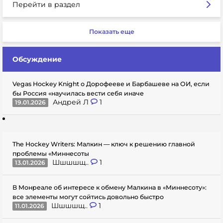
Перейти в раздел
Показать еще
Обсуждение
Vegas Hockey Knight о Дорофееве и Барбашеве на ОИ, если
бы Россия «научилась вести себя иначе
Андрей Л
1
19.01.2026
The Hockey Writers: Малкин — ключ к решению главной
проблемы «Миннесоты
Шшшшщ..
1
13.01.2026
В Монреале об интересе к обмену Малкина в «Миннесоту»:
все элементы могут сойтись довольно быстро
Шшшшщ..
1
11.01.2026