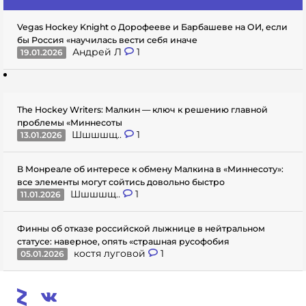
Vegas Hockey Knight о Дорофееве и Барбашеве на ОИ, если
бы Россия «научилась вести себя иначе
Андрей Л
1
19.01.2026
The Hockey Writers: Малкин — ключ к решению главной
проблемы «Миннесоты
Шшшшщ..
1
13.01.2026
В Монреале об интересе к обмену Малкина в «Миннесоту»:
все элементы могут сойтись довольно быстро
Шшшшщ..
1
11.01.2026
Финны об отказе российской лыжнице в нейтральном
статусе: наверное, опять «страшная русофобия
костя луговой
1
05.01.2026