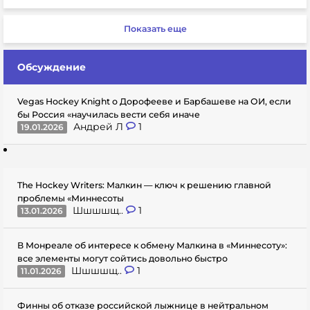
Показать еще
Обсуждение
Vegas Hockey Knight о Дорофееве и Барбашеве на ОИ, если
бы Россия «научилась вести себя иначе
Андрей Л
1
19.01.2026
The Hockey Writers: Малкин — ключ к решению главной
проблемы «Миннесоты
Шшшшщ..
1
13.01.2026
В Монреале об интересе к обмену Малкина в «Миннесоту»:
все элементы могут сойтись довольно быстро
Шшшшщ..
1
11.01.2026
Финны об отказе российской лыжнице в нейтральном