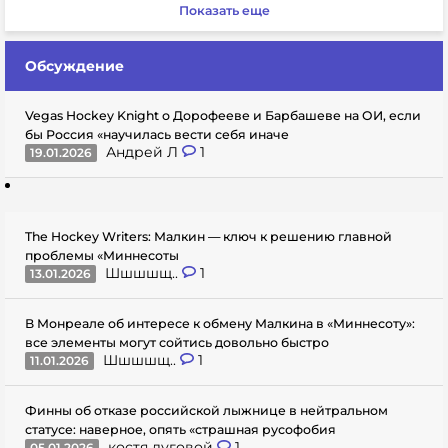
Показать еще
Обсуждение
Vegas Hockey Knight о Дорофееве и Барбашеве на ОИ, если
бы Россия «научилась вести себя иначе
Андрей Л
1
19.01.2026
The Hockey Writers: Малкин — ключ к решению главной
проблемы «Миннесоты
Шшшшщ..
1
13.01.2026
В Монреале об интересе к обмену Малкина в «Миннесоту»:
все элементы могут сойтись довольно быстро
Шшшшщ..
1
11.01.2026
Финны об отказе российской лыжнице в нейтральном
статусе: наверное, опять «страшная русофобия
костя луговой
1
05.01.2026