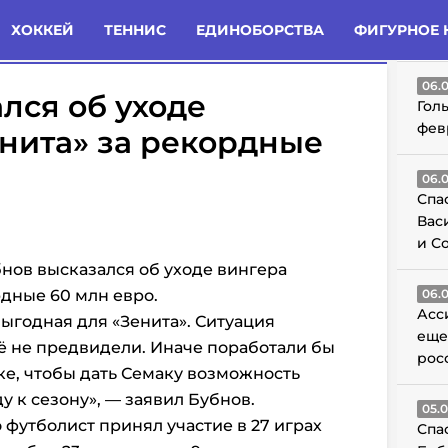
татьи
Комменты
Новости
ХОККЕЙ
ТЕННИС
ЕДИНОБОРСТВА
ФИГУРНОЕ 
ГО
06.
лся об уходе
Гол
фев
нита» за рекордные
06.
Спа
Вас
и С
нов высказался об уходе вингера
рдные 60 млн евро.
06.
Асс
выгодная для «Зенита». Ситуация
еще
 её не предвидели. Иначе поработали бы
рос
е, чтобы дать Семаку возможность
 к сезону», — заявил Бубнов.
05.
 футболист принял участие в 27 играх
Спа