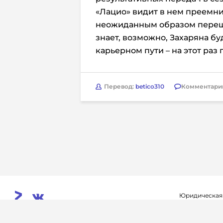
«Лацио» видит в нем преемн
неожиданным образом переше
знает, возможно, Захаряна бу
карьерном пути – на этот раз
Перевод:
betico310
Комментари
Юридическая
Свидетельств
© 2026. InoProSport