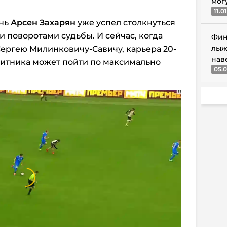
мог
11.0
знь
Арсен Захарян
уже успел столкнуться
поворотами судьбы. И сейчас, когда
Фин
лыж
Сергею Милинковичу-Савичу, карьера 20-
нав
щитника может пойти по максимально
05.0