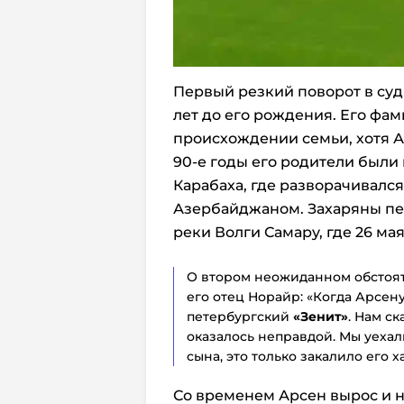
Первый резкий поворот в суд
лет до его рождения. Его фа
происхождении семьи, хотя Ар
90-е годы его родители были
Карабаха, где разворачивалс
Азербайджаном. Захаряны пе
реки Волги Самару, где 26 ма
О втором неожиданном обстоят
его отец Норайр: «Когда Арсену 
петербургский
«Зенит»
. Нам ск
оказалось неправдой. Мы уехал
сына, это только закалило его х
Со временем Арсен вырос и 