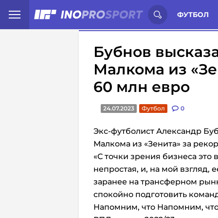
Иностранцы о спорте России:
С
ФУТБОЛ
Бубнов высказа
Малкома из «Зе
60 млн евро
24.07.2023
Футбол
0
Экс-футболист Александр Буб
Малкома из «Зенита» за реко
«С точки зрения бизнеса это 
непростая, и, на мой взгляд,
заранее на трансферном рынк
спокойно подготовить команду
Напомним, что Напомним, что