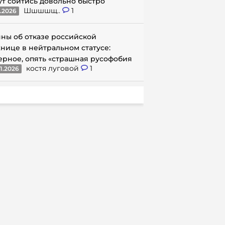
ут сойтись довольно быстро
Шшшшщ..
1
1.2026
ны об отказе российской
нице в нейтральном статусе:
ерное, опять «страшная русофобия
костя луговой
1
1.2026