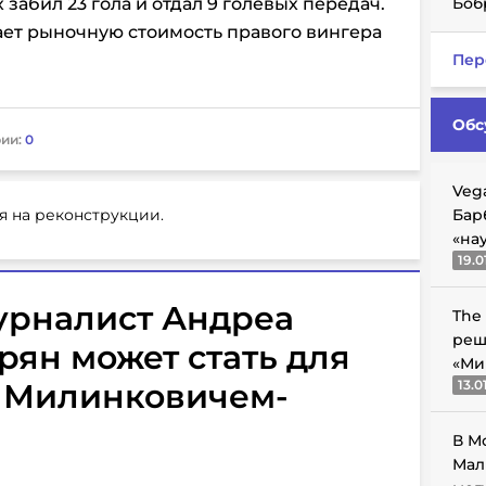
 забил 23 гола и отдал 9 голевых передач.
Боб
ает рыночную стоимость правого вингера
Пер
Обс
ии:
0
Veg
я на реконструкции.
Бар
«на
19.0
урналист Андреа
The
реш
рян может стать для
«Ми
 Милинковичем-
13.0
В М
Мал