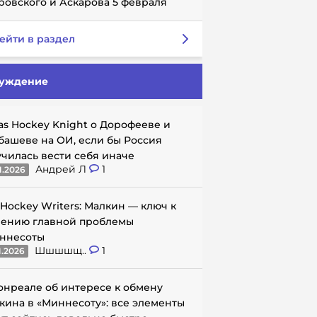
ровского и Аскарова 5 февраля
ейти в раздел
уждение
as Hockey Knight о Дорофееве и
башеве на ОИ, если бы Россия
училась вести себя иначе
Андрей Л
1
1.2026
 Hockey Writers: Малкин — ключ к
ению главной проблемы
ннесоты
Шшшшщ..
1
1.2026
онреале об интересе к обмену
кина в «Миннесоту»: все элементы