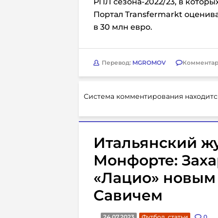
РПЛ сезона-2022/23, в которых
Портал Transfermarkt оценив
в 30 млн евро.
Перевод:
MGROMOV
Комментар
Система комментирования находитс
Итальянский ж
Монфорте: Заха
«Лацио» новым
Савичем
24.07.2023
Футбол. статьи
0