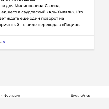
ика для Милинковича-Савича,
дшего в саудовский «Аль-Хиляль». Кто
дет ждать еще один поворот на
 приятный – в виде перехода в «Лацио».
и:
0
 информация
Дисклеймер
о о регистрации СМИ Эл №ФС77-72704
Редакция не несет ответ