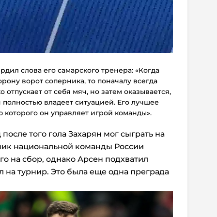
рдил слова его самарского тренера: «Когда
орону ворот соперника, то поначалу всегда
 отпускает от себя мяч, но затем оказывается,
он полностью владеет ситуацией. Его лучшее
ю которого он управляет игрой команды».
 после того гола Захарян мог сыграть на
вник национальной команды России
го на сбор, однако Арсен подхватил
ал на турнир. Это была еще одна преграда
.