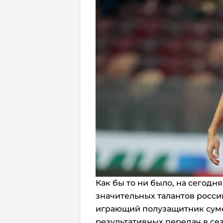
Как бы то ни было, на сегодн
значительных талантов росси
играющий полузащитник сумел 
результативных передач в сез