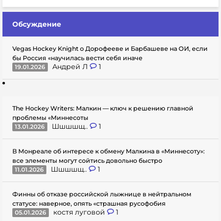
Обсуждение
Vegas Hockey Knight о Дорофееве и Барбашеве на ОИ, если
бы Россия «научилась вести себя иначе
Андрей Л
1
19.01.2026
The Hockey Writers: Малкин — ключ к решению главной
проблемы «Миннесоты
Шшшшщ..
1
13.01.2026
В Монреале об интересе к обмену Малкина в «Миннесоту»:
все элементы могут сойтись довольно быстро
Шшшшщ..
1
11.01.2026
Финны об отказе российской лыжнице в нейтральном
статусе: наверное, опять «страшная русофобия
костя луговой
1
05.01.2026