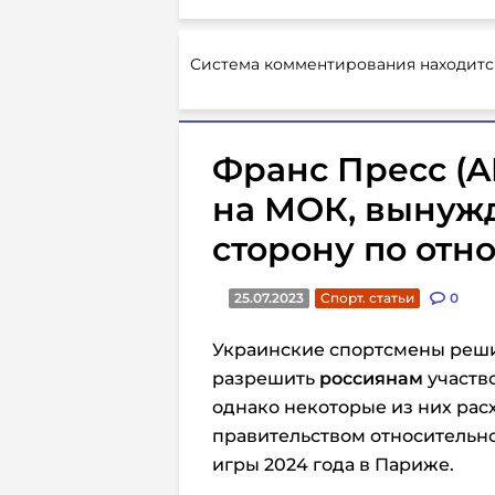
Система комментирования находитс
Франс Пресс (A
на МОК, вынужд
сторону по от
25.07.2023
Спорт. статьи
0
Украинские спортсмены реш
разрешить
россиянам
участв
однако некоторые из них рас
правительством относительн
игры 2024 года в Париже.