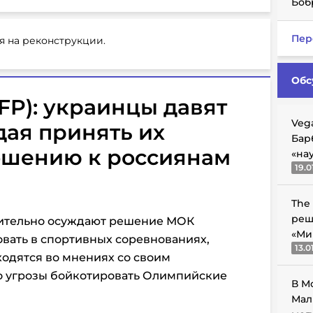
Боб
Пер
я на реконструкции.
Обс
FP): украинцы давят
Veg
ая принять их
Бар
ношению к россиянам
«на
19.0
The
реш
ительно осуждают решение МОК
«Ми
овать в спортивных соревнованиях,
13.0
ходятся во мнениях со своим
о угрозы бойкотировать Олимпийские
В М
Мал