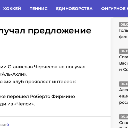
татьи
Комменты
Новости
ХОККЕЙ
ТЕННИС
ЕДИНОБОРСТВА
ФИГУРНОЕ 
ГО
06.
олучал предложение
Гол
фев
06.
Спа
Вас
ии Станислав Черчесов не получал
и С
«Аль-Ахли».
вский клуб проявляет интерес к
06.
Асс
еще
 уже перешел Роберто Фирмино
рос
ди из «Челси».
05.
Спа
ии:
0