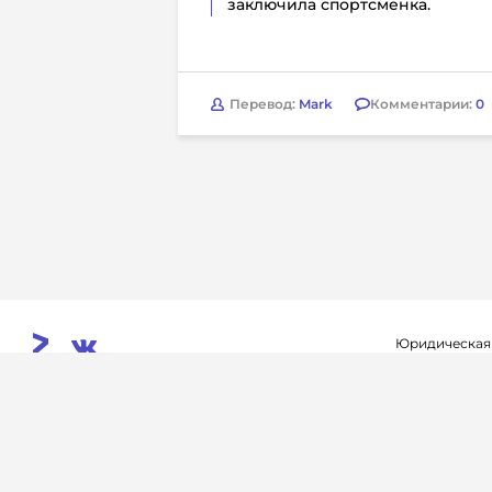
заключила спортсменка.
Перевод:
Mark
Комментарии:
0
Юридическая
Свидетельств
© 2026. InoProSport
выдано федер
All rights reserved.
связи, инфор
Учредитель: ООО «Раре.Ру»
коммуникаций 
Архив
Авторы
Контакты
RSS