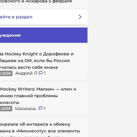
ровского и Аскарова 5 февраля
ейти в раздел
уждение
as Hockey Knight о Дорофееве и
башеве на ОИ, если бы Россия
училась вести себя иначе
Андрей Л
1
1.2026
 Hockey Writers: Малкин — ключ к
ению главной проблемы
ннесоты
Шшшшщ..
1
1.2026
онреале об интересе к обмену
кина в «Миннесоту»: все элементы