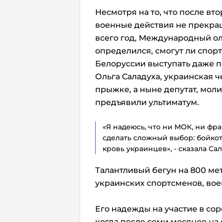
Несмотря на то, что после в
военные действия не прекращ
всего год, Международный ол
определился, смогут ли спор
Белоруссии выступать даже 
Ольга Саладуха, украинская ч
прыжке, а ныне депутат, моли
предъявили ультиматум.
«Я надеюсь, что ни МОК, ни фр
сделать сложный выбор: бойкот
кровь украинцев», - сказала Сал
Талантливый бегун на 800 ме
украинских спортсменов, вое
Его надежды на участие в со
когда после семи месяцев на