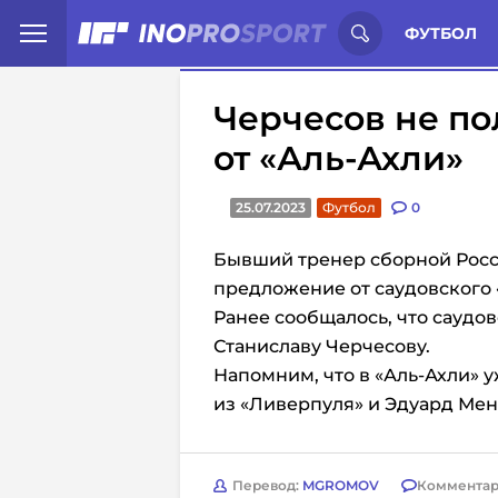
Иностранцы о спорте России:
С
ФУТБОЛ
Черчесов не п
от «Аль-Ахли»
25.07.2023
Футбол
0
Бывший тренер сборной Росс
предложение от саудовского 
Ранее сообщалось, что саудо
Станиславу Черчесову.
Напомним, что в «Аль-Ахли»
из «Ливерпуля» и Эдуард Мен
Перевод:
MGROMOV
Комментар