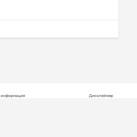
 информация
Дисклеймер
о о регистрации СМИ Эл №ФС77-72704
Редакция не несет ответ
альной службой по надзору в сфере
достоверность информа
мационных технологий и массовых
рекламных объявлениях.
(Роскомнадзор) 23.04.2018 г.
справочной информации