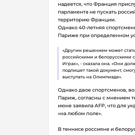
надеется, что Франция присл
парламента не пускать росси
территорию Франции.
Однако 40-летняя спортсменк
Париже при определенном ус
«Другим решением может стат
российскими и белорусскими сп
Играх», - сказала она. «Они дол
подпишет такой документ, смо
выступать на Олимпиаде».
Однако двое спортсменов, в
Париж, согласны с мнением т
июне заявила AFP, что для у
«на любом поле».
В теннисе россияне и белор