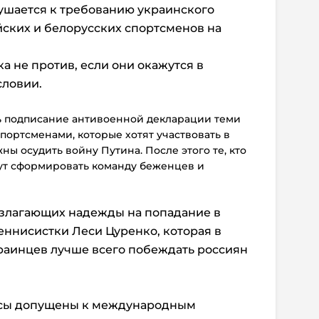
ушается к требованию украинского
йских и белорусских спортсменов на
а не против, если они окажутся в
ловии.
ь подписание антивоенной декларации теми
ортсменами, которые хотят участвовать в
жны осудить войну Путина. После этого те, кто
гут сформировать команду беженцев и
озлагающих надежды на попадание в
еннисистки Леси Цуренко, которая в
краинцев лучше всего побеждать россиян
усы допущены к международным