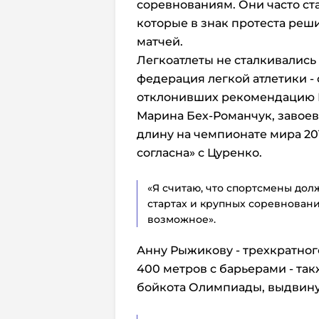
соревнованиям. Они часто ст
которые в знак протеста реш
матчей.
Легкоатлеты не сталкивались
федерация легкой атлетики -
отклонивших рекомендацию
Марина Бех-Романчук, завое
длину на чемпионате мира 201
согласна» с Цуренко.
«Я считаю, что спортсмены до
стартах и крупных соревнованиях
возможное».
Анну Рыжикову - трехкратног
400 метров с барьерами - та
бойкота Олимпиады, выдвину