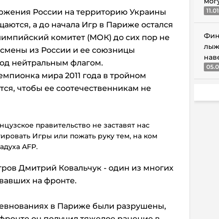
мог
11.0
торжения России на территорию Украины
аются, а до начала Игр в Париже остался
Фин
импийский комитет (МОК) до сих пор не
лыж
тсмены из России и ее союзницы
нав
под нейтральным флагом.
05.0
емпионка мира 2011 года в тройном
тся, чтобы ее соотечественникам не
анцузское правительство не заставят нас
ировать Игры или пожать руку тем, на ком
адуха AFP.
тров Дмитрий Ковальчук - один из многих
вавших на фронте.
ревнованиях в Париже были разрушены,
 фронте он получил тяжелое ранение в