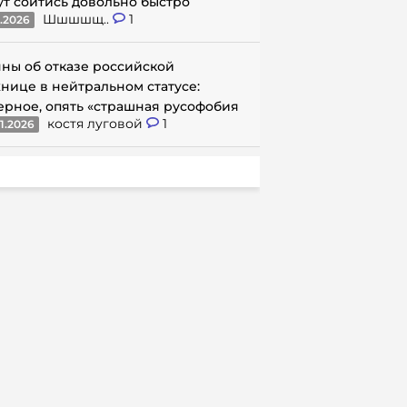
ут сойтись довольно быстро
Шшшшщ..
1
1.2026
ны об отказе российской
нице в нейтральном статусе:
ерное, опять «страшная русофобия
костя луговой
1
1.2026