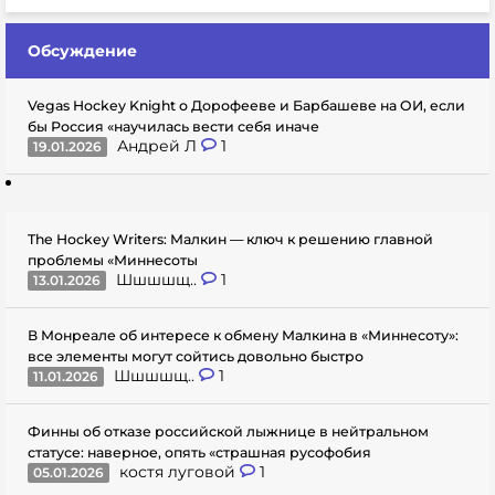
Обсуждение
Vegas Hockey Knight о Дорофееве и Барбашеве на ОИ, если
бы Россия «научилась вести себя иначе
Андрей Л
1
19.01.2026
The Hockey Writers: Малкин — ключ к решению главной
проблемы «Миннесоты
Шшшшщ..
1
13.01.2026
В Монреале об интересе к обмену Малкина в «Миннесоту»:
все элементы могут сойтись довольно быстро
Шшшшщ..
1
11.01.2026
Финны об отказе российской лыжнице в нейтральном
статусе: наверное, опять «страшная русофобия
костя луговой
1
05.01.2026