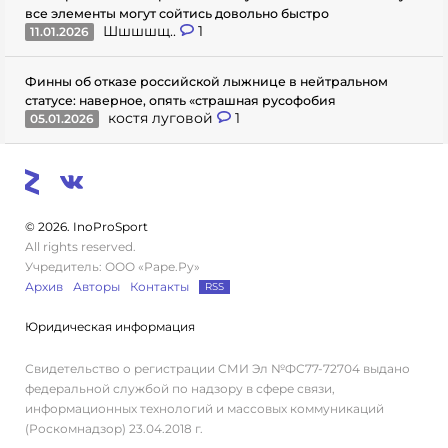
все элементы могут сойтись довольно быстро
Шшшшщ..
1
11.01.2026
Финны об отказе российской лыжнице в нейтральном
статусе: наверное, опять «страшная русофобия
костя луговой
1
05.01.2026
© 2026. InoProSport
All rights reserved.
Учредитель: ООО «Раре.Ру»
Архив
Авторы
Контакты
RSS
Юридическая информация
Свидетельство о регистрации СМИ Эл №ФС77-72704 выдано
федеральной службой по надзору в сфере связи,
информационных технологий и массовых коммуникаций
(Роскомнадзор) 23.04.2018 г.