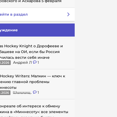
ровского и Аскарова 5 февраля
ейти в раздел
уждение
as Hockey Knight о Дорофееве и
башеве на ОИ, если бы Россия
училась вести себя иначе
Андрей Л
1
1.2026
 Hockey Writers: Малкин — ключ к
ению главной проблемы
ннесоты
Шшшшщ..
1
1.2026
онреале об интересе к обмену
кина в «Миннесоту»: все элементы