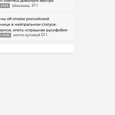
ут сойтись довольно быстро
Шшшшщ..
1
1.2026
ны об отказе российской
нице в нейтральном статусе:
ерное, опять «страшная русофобия
костя луговой
1
1.2026