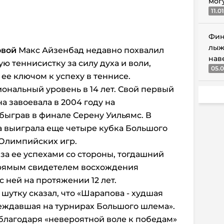
мог
11.0
Фин
лыж
овой
Макс Айзенбад недавно похвалил
нав
ю теннисистку за силу духа и воли,
05.0
 ее ключом к успеху в теннисе.
нальный уровень в 14 лет. Свой первый
а завоевала в 2004 году на
ыграв в финале Серену Уильямс. В
 выиграла еще четыре кубка Большого
Олимпийских игр.
за ее успехами со стороны, тогдашний
прямым свидетелем восхождения
с ней на протяжении 12 лет.
 шутку сказал, что «Шарапова - худшая
еждавшая на турнирах Большого шлема».
 благодаря «невероятной воле к победам»