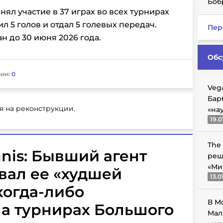
Боб
ял участие в 37 играх во всех турнирах
ил 5 голов и отдал 5 голевых передач.
Пер
н до 30 июня 2026 года.
Обс
ии:
0
Veg
Бар
я на реконструкции.
«на
19.0
The
nnis: Бывший агент
реш
«Ми
вал ее «худшей
13.0
когда-либо
В М
а турнирах Большого
Мал