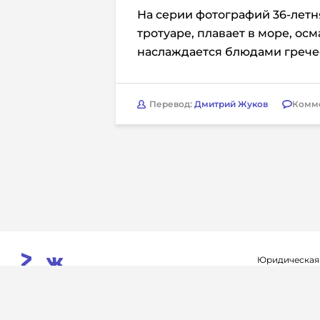
На серии фотографий 36-летн
тротуаре, плавает в море, ос
наслаждается блюдами грече
Перевод:
Дмитрий Жуков
Комм
Юридическая
Свидетельств
© 2026. InoProSport
выдано федер
All rights reserved.
связи, инфор