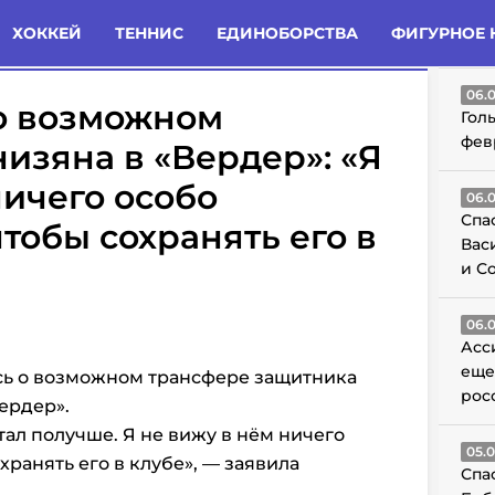
татьи
Комменты
Новости
ХОККЕЙ
ТЕННИС
ЕДИНОБОРСТВА
ФИГУРНОЕ 
ГО
06.
о возможном
Гол
фев
изяна в «Вердер»: «Я
ничего особо
06.
Спа
тобы сохранять его в
Вас
и С
06.
Асс
еще
сь о возможном трансфере защитника
рос
ердер».
тал получше. Я не вижу в нём ничего
05.
ранять его в клубе», — заявила
Спа