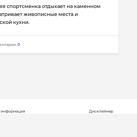
яя спортсменка отдыхает на каменном
матривает живописные места и
ской кухни.
ентарии:
0
 информация
Дисклеймер
о о регистрации СМИ Эл №ФС77-72704
Редакция не несет ответ
альной службой по надзору в сфере
достоверность информа
мационных технологий и массовых
рекламных объявлениях.