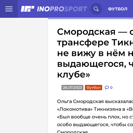
Иностранцы о спорте России:
С
ФУТБОЛ
Смородская — 
трансфере Тикн
не вижу в нём 
выдающегося, ч
клубе»
26.07.2023
Футбол
0
Ольга Смородская высказала
«Локомотива» Тикнизяна в «В
«Был вообще очень плох, но с
особо выдающегося, чтобы сох
Смородская.