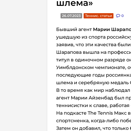
шлема»
26.07.2023
Теннис. статьи
0
Бывший агент
Марии Шарап
ушедшую из спорта российску
заявив, что эти качества были
Шарапова вышла на профессио
титул в одиночном разряде он
Уимблдонском чемпионате, об
последующие годы россиянка
шлема и серебряную медаль 
В то время как мир наблюдал 
агент Марии Айзенбад был 
теннисистки к славе, работая 
На подкасте The Tennis Макс в
спортсменка, когда-либо поб
Затем он добавил, что только