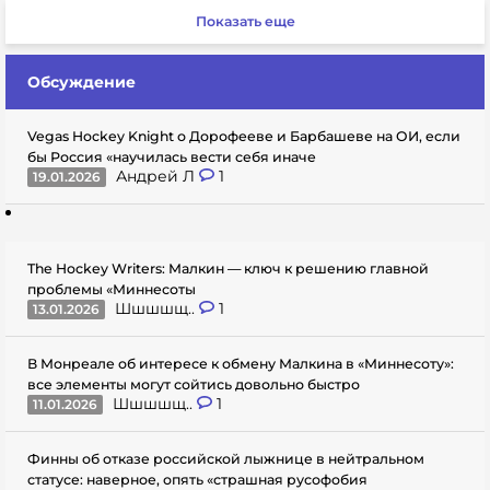
Показать еще
Обсуждение
Vegas Hockey Knight о Дорофееве и Барбашеве на ОИ, если
бы Россия «научилась вести себя иначе
Андрей Л
1
19.01.2026
The Hockey Writers: Малкин — ключ к решению главной
проблемы «Миннесоты
Шшшшщ..
1
13.01.2026
В Монреале об интересе к обмену Малкина в «Миннесоту»:
все элементы могут сойтись довольно быстро
Шшшшщ..
1
11.01.2026
Финны об отказе российской лыжнице в нейтральном
статусе: наверное, опять «страшная русофобия