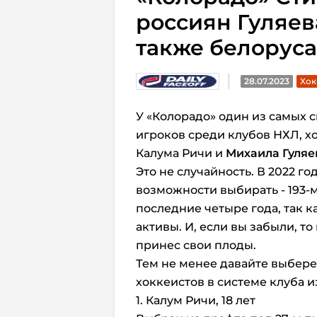
россиян Гуляев
также белорус
28.07.2023
Хок
У «Колорадо» один из самых
игроков среди клубов НХЛ, х
Калума Ричи и
Михаила Гуляе
Это не случайность. В 2022 го
возможности выбирать - 193-ми 
последние четыре года, так к
активы. И, если вы забыли, то
принес свои плоды.
Тем не менее давайте выбере
хоккеистов в системе клуба и
1. Калум Ричи, 18 лет