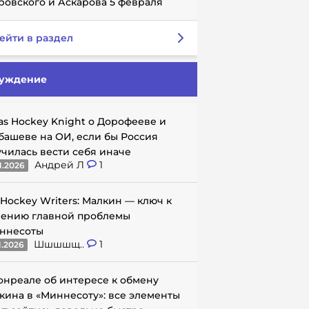
ровского и Аскарова 5 февраля
ейти в раздел
уждение
as Hockey Knight о Дорофееве и
башеве на ОИ, если бы Россия
училась вести себя иначе
Андрей Л
1
1.2026
 Hockey Writers: Малкин — ключ к
ению главной проблемы
ннесоты
Шшшшщ..
1
1.2026
онреале об интересе к обмену
кина в «Миннесоту»: все элементы