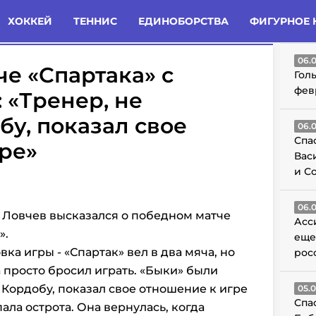
татьи
Комменты
Новости
ХОККЕЙ
ТЕННИС
ЕДИНОБОРСТВА
ФИГУРНОЕ 
ГО
06.
че «Спартака» с
Гол
фев
 «Тренер, не
бу, показал свое
06.
Спа
ре»
Вас
и С
06.
 Ловчев высказался о победном матче
Асс
».
еще
ка игры - «Спартак» вел в два мяча, но
рос
а просто бросил играть. «Быки» были
в Кордобу, показал свое отношение к игре
05.
Спа
ала острота. Она вернулась, когда