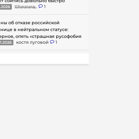
ут сойтись довольно быстро
Шшшшщ..
1
1.2026
ны об отказе российской
нице в нейтральном статусе:
ерное, опять «страшная русофобия
костя луговой
1
1.2026