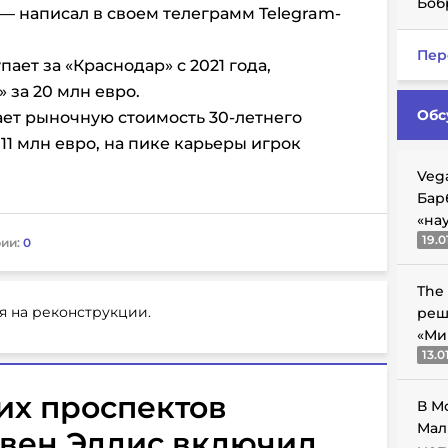
Боб
 — написал в своем телеграмм Telegram-
Пер
ает за «Краснодар» с 2021 года,
 за 20 млн евро.
Обс
ает рыночную стоимость 30-летнего
1 млн евро, на пике карьеры игрок
Veg
Бар
«на
19.0
ии:
0
The
я на реконструкции.
реш
«Ми
13.0
их проспектов
В М
Мал
ивен Эллис включил