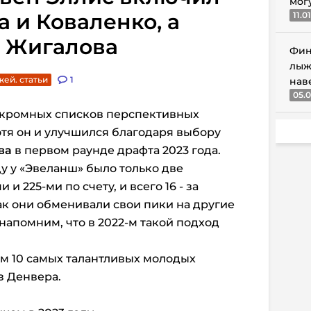
мог
а и Коваленко, а
11.0
а Жигалова
Фин
лыж
кей. статьи
1
нав
05.0
 скромных списков перспективных
отя он и улучшился благодаря выбору
ва
в первом раунде драфта 2023 года.
ду у «Эвеланш» было только две
и 225-ми по счету, и всего 16 - за
ак они обменивали свои пики на другие
 напомним, что в 2022-м такой подход
м 10 самых талантливых молодых
з Денвера.