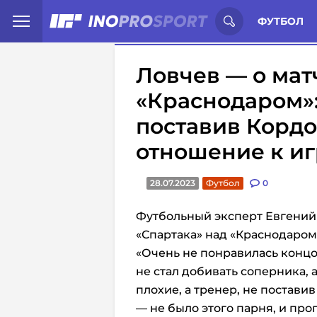
Иностранцы о спорте России:
С
ФУТБОЛ
Ловчев — о мат
«Краснодаром»:
поставив Кордо
отношение к иг
28.07.2023
Футбол
0
Футбольный эксперт Евгений
«Спартака» над «Краснодаром
«Очень не понравилась концов
не стал добивать соперника, 
плохие, а тренер, не постави
— не было этого парня, и проп