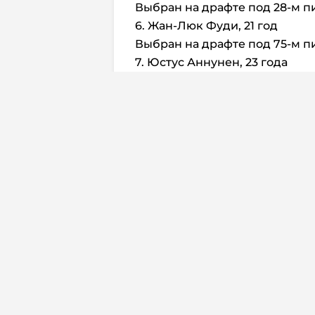
Выбран на драфте под 28-м пи
6. Жан-Люк Фуди, 21 год
Выбран на драфте под 75-м пи
7. Юстус Аннунен, 23 года
Выбран на драфте под 64-м пи
8. Колби Амброзио, 20 лет
Выбран на драфте под 118-м п
9. Сэм Малински, 24 года
Не выбирался на драфте, подп
2023 году.
10. Иван Жигалов, 20
Выбран на драфте под 225-м п