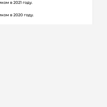
ком в 2021 году.
ком в 2020 году.
ком в 2018 году.
иком в 2020 году.
исан в качестве свободного агента в
иком в 2022 году.