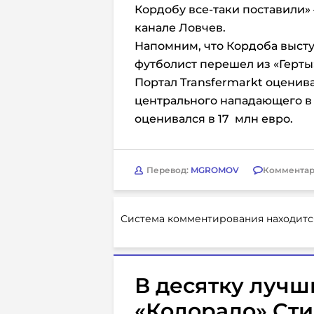
Кордобу все-таки поставили»
канале Ловчев.
Напомним, что Кордоба выступ
футболист перешел из «Герты»
Портал Transfermarkt оценив
центрального нападающего в 1
оценивался в 17 млн евро.
Перевод:
MGROMOV
Комментар
Система комментирования находитс
В десятку лучш
«Колорадо» Ст