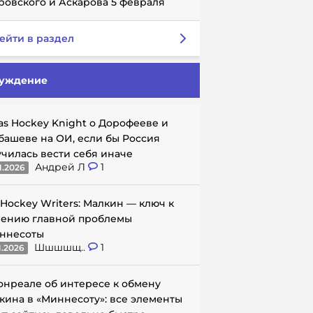
ровского и Аскарова 5 февраля
ейти в раздел
уждение
as Hockey Knight о Дорофееве и
башеве на ОИ, если бы Россия
училась вести себя иначе
Андрей Л
1
1.2026
 Hockey Writers: Малкин — ключ к
ению главной проблемы
ннесоты
Шшшшщ..
1
1.2026
онреале об интересе к обмену
кина в «Миннесоту»: все элементы