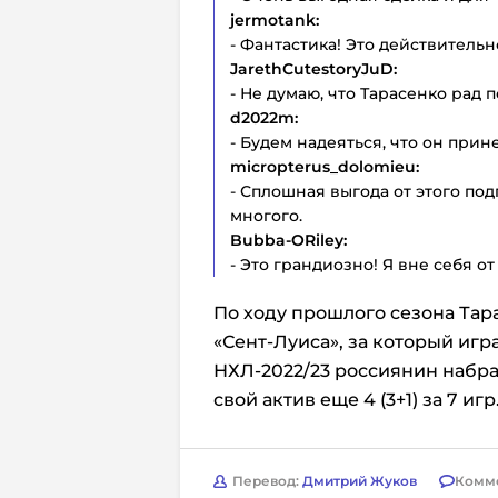
jermotank:
- Фантастика! Это действительн
JarethCutestoryJuD:
- Не думаю, что Тарасенко рад 
d2022m:
- Будем надеяться, что он прин
micropterus_dolomieu:
- Сплошная выгода от этого по
многого.
Bubba-ORiley:
- Это грандиозно! Я вне себя от 
По ходу прошлого сезона Тар
«Сент-Луиса», за который игра
НХЛ-2022/23 россиянин набрал
свой актив еще 4 (3+1) за 7 игр
Перевод:
Дмитрий Жуков
Комм