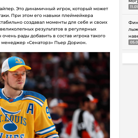
мог
11.0
йпер. Это динамичный игрок, который может
атаки. При этом его навыки плеймейкера
табильно создавал моменты для себя и своих
Фин
 великолепных результатов в регулярных
лыж
 очень рады добавить в состав игрока такого
нав
й менеджер «Сенаторз» Пьер Дорион.
05.0