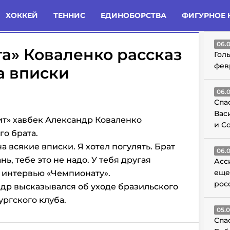
татьи
Комменты
Новости
ХОККЕЙ
ТЕННИС
ЕДИНОБОРСТВА
ФИГУРНОЕ 
ГО
06.
а» Коваленко рассказ
Гол
фев
а вписки
06.
Спа
Вас
т» хавбек Александр Коваленко
и С
го брата.
а всякие вписки. Я хотел погулять. Брат
06.
нь, тебе это не надо. У тебя другая
Асс
еще
в интервью «Чемпионату».
рос
др высказывался об уходе бразильского
ргского клуба.
05.
Спа