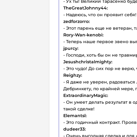
- Ух ты! Великий Тарасенко буд
TheGreatJohnny44:
- Надеюсь, что он проявит себя!
zedforzorro:
- Этот парень еще не ветеран, т
Rory-Wan-kenobi:
- Теперь наше первое звено вы
jpurcy:
- Господи, хоть бы он не травм
Jesushchristalmighty:
- Это чудо! До сих пор не верю,
Reighzy:
- Я даже не уверен, радоваться
Дебринкету, по крайней мере, 
ExtraordinaryMagic:
- Он умеет делать результат в 
такой сделке!
Elemantsl:
- Это годичный контракт. Прояв
dudeer33:
- Очень выгодная сделка и для 