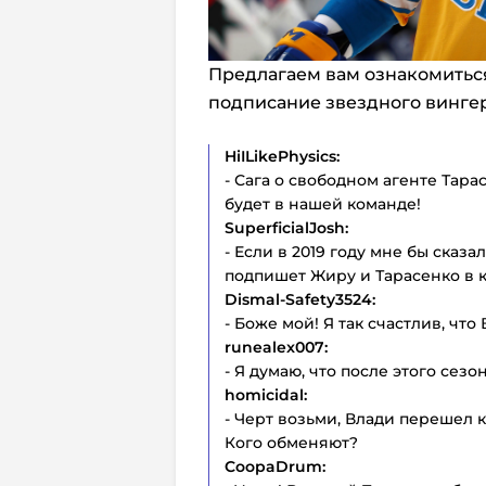
Предлагаем вам ознакомиться
подписание звездного вингера
HiILikePhysics:
- Сага о свободном агенте Тара
будет в нашей команде!
SuperficialJosh:
- Если в 2019 году мне бы сказа
подпишет Жиру и Тарасенко в к
Dismal-Safety3524:
- Боже мой! Я так счастлив, что 
runealex007:
- Я думаю, что после этого сезон
homicidal:
- Черт возьми, Влади перешел к
Кого обменяют?
CoopaDrum: