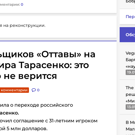
Боб
ментарии:
0
Пер
я на реконструкции.
Обс
ьщиков «Оттавы» на
Veg
Бар
ра Тарасенко: это
«на
19.0
р не верится
The
. комментарии
0
реш
«Ми
ила о переходе российского
13.0
асенко.
ючил соглашение с 31-летним игроком
В М
ой 5 млн долларов.
Мал