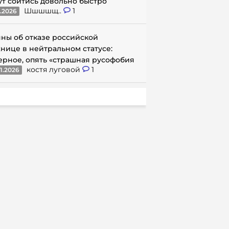
ут сойтись довольно быстро
Шшшшщ..
1
1.2026
ны об отказе российской
нице в нейтральном статусе:
ерное, опять «страшная русофобия
костя луговой
1
1.2026