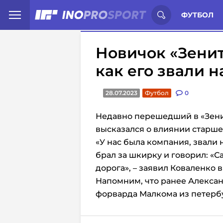
Иностранцы о спорте России:
С
ФУТБОЛ
Новичок «Зенит
как его звали н
28.07.2023
Футбол
0
Недавно перешедший в «Зени
высказался о влиянии старше
«У нас была компания, звали н
брал за шкирку и говорил: «Са
дорога», – заявил Коваленко 
Напомним, что ранее Алексан
форварда Малкома из петербу