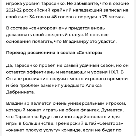
игрока уровня Тарасенко. Не забывайте, что в сезоне
2021-22 российский крайний нападающий записал на
свой счет 34 гола и 48 голевых передач в 75 матчах.
В составе «сенаторов» ему придется вновь
доказывать свой звездный статус. И есть все
основания полагать, что Владимиру это удастся.
Переход россиянина в состав
«Сенаторз»
Да, Тарасенко провел не самый удачный сезон, но он
остается эффективным нападающим уровня НХЛ. В
Оттаве россиянин получит много игрового времени
и без проблем заменит ушедшего Алекса
Дебринкета.
Владимир является очень универсальным игроком,
который может играть на обоих флангах. Думается,
что Тарасенко будут активно задействовать и для
игры в большинстве. Тренерский штаб «Сенаторз»
«окажет плохую услугу» команде, если не будет по