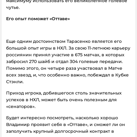
максимуму использовать его великолепное голевое
чутье.
Его опыт поможет «Оттаве»
Еще одним достоинством Тарасенко является его
большой опыт игры в НХЛ. За свою 11-летнюю карьеру
россиянин принял участие в 675 матчах, в которых
забросил 270 шайб и отдал 304 голевые передачи.
Помимо этого, он четыре раза участвовал в Матче
всех звезд, и, что особенно важно, побеждал в Кубке
Стэнли.
Приход игрока, добившегося столь значительных
успехов в НХЛ, может быть очень полезным для
«сенаторов».
Будет интересно посмотреть, насколько хорошо
Владимир проявит себя в «Оттаве», и сможет ли он
заполучить крупный долгосрочный контракт в