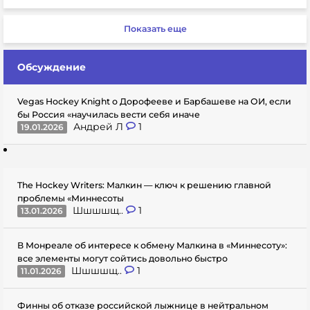
Показать еще
Обсуждение
Vegas Hockey Knight о Дорофееве и Барбашеве на ОИ, если
бы Россия «научилась вести себя иначе
Андрей Л
1
19.01.2026
The Hockey Writers: Малкин — ключ к решению главной
проблемы «Миннесоты
Шшшшщ..
1
13.01.2026
В Монреале об интересе к обмену Малкина в «Миннесоту»:
все элементы могут сойтись довольно быстро
Шшшшщ..
1
11.01.2026
Финны об отказе российской лыжнице в нейтральном