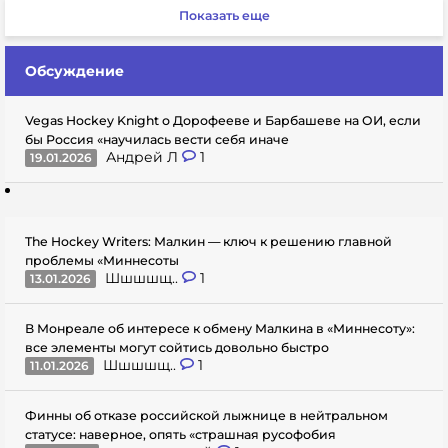
Показать еще
Обсуждение
Vegas Hockey Knight о Дорофееве и Барбашеве на ОИ, если
бы Россия «научилась вести себя иначе
Андрей Л
1
19.01.2026
The Hockey Writers: Малкин — ключ к решению главной
проблемы «Миннесоты
Шшшшщ..
1
13.01.2026
В Монреале об интересе к обмену Малкина в «Миннесоту»:
все элементы могут сойтись довольно быстро
Шшшшщ..
1
11.01.2026
Финны об отказе российской лыжнице в нейтральном
статусе: наверное, опять «страшная русофобия