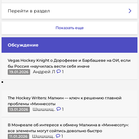
Перейти в раздел
Показать еще
Обсуждение
Vegas Hockey Knight о Дорофееве и Барбашеве на ОИ, если
бы Россия «научилась вести себя иначе
Андрей Л
1
19.01.2026
The Hockey Writers: Малкин — ключ к решению главной
проблемы «Миннесоты
Шшшшщ..
1
13.01.2026
В Монреале об интересе к обмену Малкина в «Миннесоту»:
все элементы могут сойтись довольно быстро
Шшшшщ..
1
11.01.2026