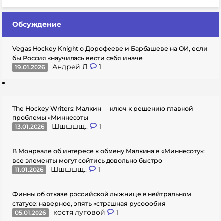
Обсуждение
Vegas Hockey Knight о Дорофееве и Барбашеве на ОИ, если
бы Россия «научилась вести себя иначе
Андрей Л
1
19.01.2026
The Hockey Writers: Малкин — ключ к решению главной
проблемы «Миннесоты
Шшшшщ..
1
13.01.2026
В Монреале об интересе к обмену Малкина в «Миннесоту»:
все элементы могут сойтись довольно быстро
Шшшшщ..
1
11.01.2026
Финны об отказе российской лыжнице в нейтральном
статусе: наверное, опять «страшная русофобия
костя луговой
1
05.01.2026