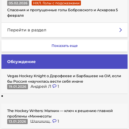
05.02.2026
НХЛ. Голы с подсказками
Спасения и пропущенные голы Бобровского и Аскарова 5
февраля
Перейти в раздел
Показать еще
Обсуждение
Vegas Hockey Knight о Дорофееве и Барбашеве на ОИ, если
бы Россия «научилась вести себя иначе
Андрей Л
1
19.01.2026
The Hockey Writers: Малкин — ключ к решению главной
проблемы «Миннесоты
Шшшшщ..
1
13.01.2026