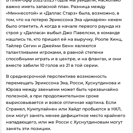
В плей-офф 2022-2023 годов мы увидели, насколько
важно иметь запасной план. Разница между
«Миннесотой» и «Даллас Старз» была, возможно, в
том, что на потерю Эрикссона Эка «дикарям» некем
было ответить. А когда в начале первого раунда из
строя у «Далласа» выбыл Джо Павелски, в команде
нашлись те, кто пришел ей на выручку. Роопе Хинц,
Тайлер Сегин и Джейми Бенн являются
талантливыми игроками, в равной степени
способными играть и в центре, и на флангах, и они
вместе забили 10 голов из 21 в той серии.
В среднесрочной перспективе возможность
перемещать Эрикссона Эка, Росси, Хуснутдинова и
Юрова между звеньями может быть чрезвычайно
полезной, а при продолжительном сроке
вырисовывается и вовсе отличная картина. Если
Страмел, Кумпулайнен или Хайдт пробьются в НХЛ,
они могут занять менее дефицитное место крайнего
нападающего, или же Росси с Хуснутдиновым могут
занять эти позиции.