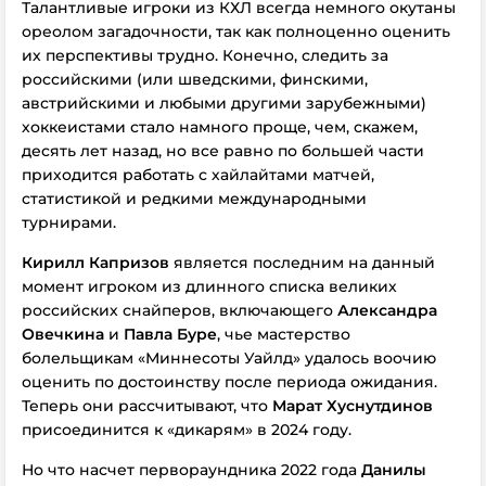
Талантливые игроки из КХЛ всегда немного окутаны
ореолом загадочности, так как полноценно оценить
их перспективы трудно. Конечно, следить за
российскими (или шведскими, финскими,
австрийскими и любыми другими зарубежными)
хоккеистами стало намного проще, чем, скажем,
десять лет назад, но все равно по большей части
приходится работать с хайлайтами матчей,
статистикой и редкими международными
турнирами.
Кирилл Капризов
является последним на данный
момент игроком из длинного списка великих
российских снайперов, включающего
Александра
Овечкина
и
Павла Буре
, чье мастерство
болельщикам «Миннесоты Уайлд» удалось воочию
оценить по достоинству после периода ожидания.
Теперь они рассчитывают, что
Марат Хуснутдинов
присоединится к «дикарям» в 2024 году.
Но что насчет первораундника 2022 года
Данилы