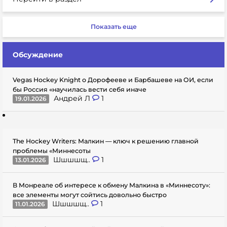
Показать еще
Обсуждение
Vegas Hockey Knight о Дорофееве и Барбашеве на ОИ, если
бы Россия «научилась вести себя иначе
Андрей Л
1
19.01.2026
The Hockey Writers: Малкин — ключ к решению главной
проблемы «Миннесоты
Шшшшщ..
1
13.01.2026
В Монреале об интересе к обмену Малкина в «Миннесоту»:
все элементы могут сойтись довольно быстро
Шшшшщ..
1
11.01.2026