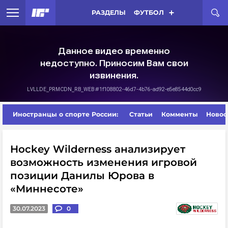
РАЗДЕЛЫ
ФУТБОЛ
Иностранцы о спорте России:
Статьи
Комменты
Новос
Hockey Wilderness анализирует
возможность изменения игровой
позиции Данилы Юрова в
«Миннесоте»
30.07.2023
0