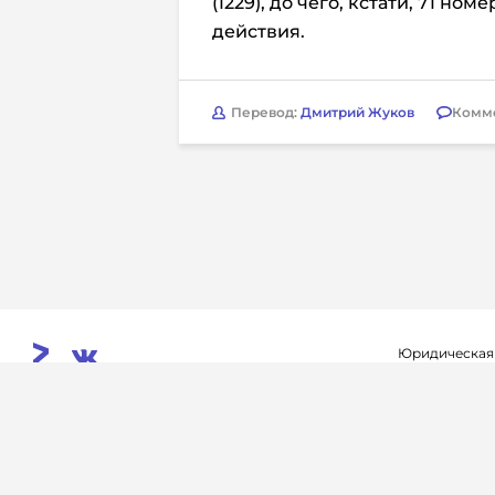
(1229), до чего, кстати, 71 ном
действия.
Перевод:
Дмитрий Жуков
Комм
Юридическая
Свидетельств
© 2026. InoProSport
выдано федер
All rights reserved.
связи, инфор
Учредитель: ООО «Раре.Ру»
коммуникаций 
Архив
Авторы
Контакты
RSS