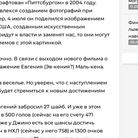
мог
рафтован «Питтсбургом» в 2004 году.
11.0
увлекся созданием фотографий при
р, 4 июля он поделился изображением
Фин
я США, созданным искусственным
лыж
дут к власти и заменят нас, то они могут
нав
мемов с этой картинкой.
05.0
очно. В связи с выходом нового фильма о
жение Евгения (Эв-кения?) Маль-кена.
а веселье. Но уверен, что с наступлением
будет стремиться к новым достижениям
гений забросил 27 шайб. И уже в этом
 500 голов (сейчас на его счету 471
акже у Джино есть все шансы достичь
в НХЛ (сейчас у него 758) и 1300 очков