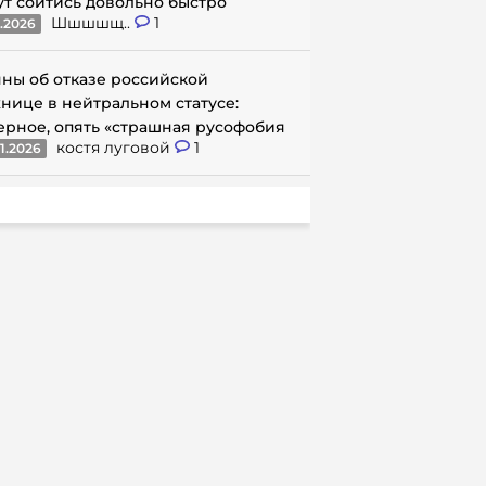
ут сойтись довольно быстро
Шшшшщ..
1
1.2026
ны об отказе российской
нице в нейтральном статусе:
ерное, опять «страшная русофобия
костя луговой
1
1.2026