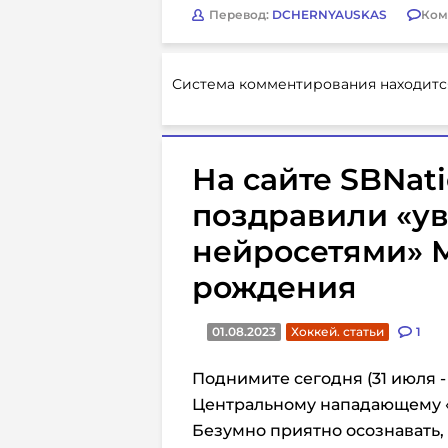
Перевод:
DCHERNYAUSKAS
Ком
Система комментирования находитс
На сайте SBNat
поздравили «у
нейросетями» 
рождения
01.08.2023
Хоккей. статьи
1
Поднимите сегодня (31 июля -
Центральному нападающему «
Безумно приятно осознавать, 