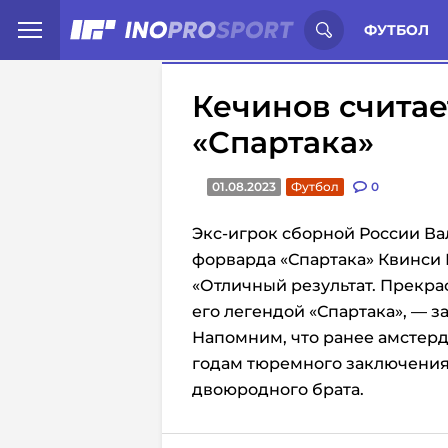
Иностранцы о спорте России:
С
ФУТБОЛ
Кечинов считае
«Спартака»
01.08.2023
Футбол
0
Экс-игрок сборной России Ва
форварда «Спартака» Квинси
«Отличный результат. Прекрас
его легендой «Спартака», — з
Напомним, что ранее амстерд
годам тюремного заключения
двоюродного брата.