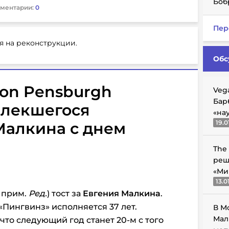
Боб
ментарии:
0
Пер
я на реконструкции.
Обс
ion Pensburgh
Veg
Бар
влекшегося
«на
19.0
Малкина с днем
The
реш
«Ми
13.0
 прим.
Ред.
) тост за
Евгения Малкина
.
Пингвинз» исполняется 37 лет.
В М
Мал
что следующий год станет 20-м с того