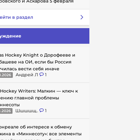
ровского и Аскарова 5 февраля
ейти в раздел
уждение
as Hockey Knight о Дорофееве и
башеве на ОИ, если бы Россия
училась вести себя иначе
Андрей Л
1
1.2026
 Hockey Writers: Малкин — ключ к
ению главной проблемы
ннесоты
Шшшшщ..
1
1.2026
онреале об интересе к обмену
кина в «Миннесоту»: все элементы