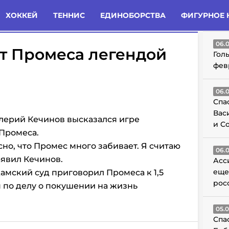
татьи
Комменты
Новости
ХОККЕЙ
ТЕННИС
ЕДИНОБОРСТВА
ФИГУРНОЕ 
ГО
06.
т Промеса легендой
Гол
фев
06.
Спа
Вас
лерий Кечинов высказался игре
и С
 Промеса.
но, что Промес много забивает. Я считаю
06.
аявил Кечинов.
Асс
еще
амский суд приговорил Промеса к 1,5
рос
 по делу о покушении на жизнь
05.
Спа