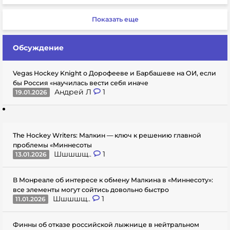
Показать еще
Обсуждение
Vegas Hockey Knight о Дорофееве и Барбашеве на ОИ, если
бы Россия «научилась вести себя иначе
Андрей Л
1
19.01.2026
The Hockey Writers: Малкин — ключ к решению главной
проблемы «Миннесоты
Шшшшщ..
1
13.01.2026
В Монреале об интересе к обмену Малкина в «Миннесоту»:
все элементы могут сойтись довольно быстро
Шшшшщ..
1
11.01.2026
Финны об отказе российской лыжнице в нейтральном