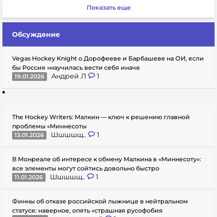
Показать еще
Обсуждение
Vegas Hockey Knight о Дорофееве и Барбашеве на ОИ, если
бы Россия «научилась вести себя иначе
Андрей Л
1
19.01.2026
The Hockey Writers: Малкин — ключ к решению главной
проблемы «Миннесоты
Шшшшщ..
1
13.01.2026
В Монреале об интересе к обмену Малкина в «Миннесоту»:
все элементы могут сойтись довольно быстро
Шшшшщ..
1
11.01.2026
Финны об отказе российской лыжнице в нейтральном
статусе: наверное, опять «страшная русофобия