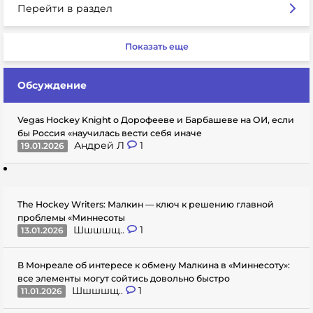
Перейти в раздел
Показать еще
Обсуждение
Vegas Hockey Knight о Дорофееве и Барбашеве на ОИ, если
бы Россия «научилась вести себя иначе
Андрей Л
1
19.01.2026
The Hockey Writers: Малкин — ключ к решению главной
проблемы «Миннесоты
Шшшшщ..
1
13.01.2026
В Монреале об интересе к обмену Малкина в «Миннесоту»:
все элементы могут сойтись довольно быстро
Шшшшщ..
1
11.01.2026