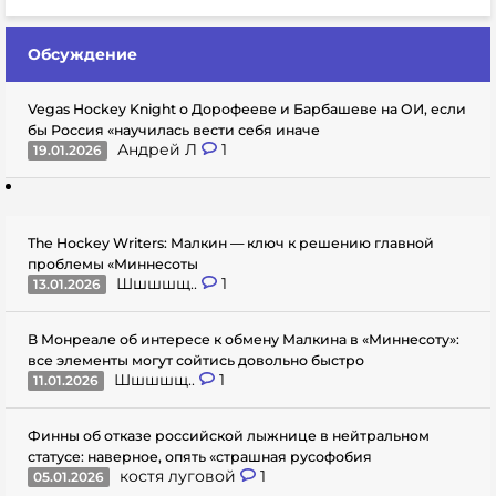
Обсуждение
Vegas Hockey Knight о Дорофееве и Барбашеве на ОИ, если
бы Россия «научилась вести себя иначе
Андрей Л
1
19.01.2026
The Hockey Writers: Малкин — ключ к решению главной
проблемы «Миннесоты
Шшшшщ..
1
13.01.2026
В Монреале об интересе к обмену Малкина в «Миннесоту»:
все элементы могут сойтись довольно быстро
Шшшшщ..
1
11.01.2026
Финны об отказе российской лыжнице в нейтральном
статусе: наверное, опять «страшная русофобия
костя луговой
1
05.01.2026