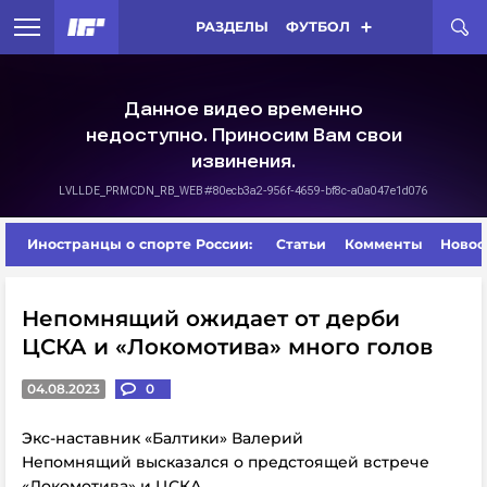
РАЗДЕЛЫ
ФУТБОЛ
Иностранцы о спорте России:
Статьи
Комменты
Новос
Непомнящий ожидает от дерби
ЦСКА и «Локомотива» много голов
04.08.2023
0
Экс-наставник «Балтики» Валерий
Непомнящий высказался о предстоящей встрече
«Локомотива» и ЦСКА.