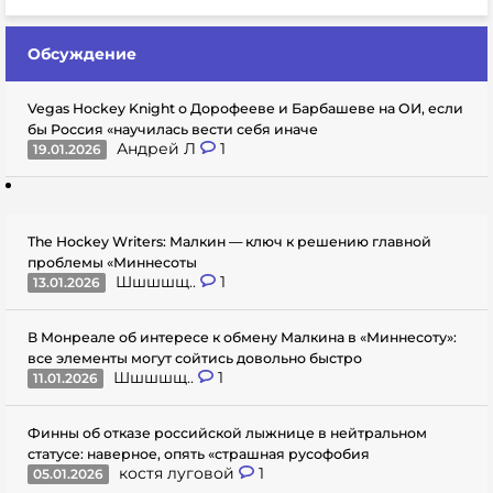
Обсуждение
Vegas Hockey Knight о Дорофееве и Барбашеве на ОИ, если
бы Россия «научилась вести себя иначе
Андрей Л
1
19.01.2026
The Hockey Writers: Малкин — ключ к решению главной
проблемы «Миннесоты
Шшшшщ..
1
13.01.2026
В Монреале об интересе к обмену Малкина в «Миннесоту»:
все элементы могут сойтись довольно быстро
Шшшшщ..
1
11.01.2026
Финны об отказе российской лыжнице в нейтральном
статусе: наверное, опять «страшная русофобия
костя луговой
1
05.01.2026