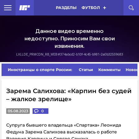
РАЗДЕЛЫ
ФУТБОЛ
Иностранцы о спорте России:
Статьи
Комменты
Новос
Зарема Салихова: «Карпин без судей
– жалкое зрелище»
05.08.2023
0
Супруга бывшего владельца «Спартака» Леонида
Федуна Зарема Салихова высказалась о работе
Валерия Карпина и Сергея Семака.