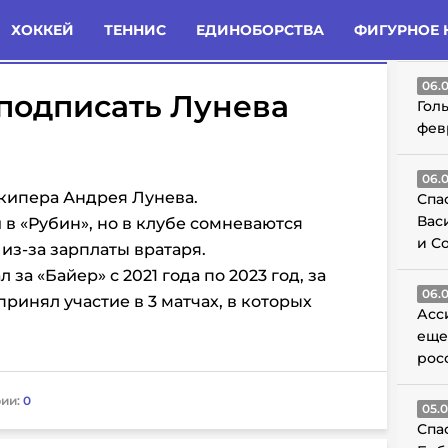
татьи
Комменты
Новости
ХОККЕЙ
ТЕННИС
ЕДИНОБОРСТВА
ФИГУРНОЕ 
ГО
06.
подписать Лунева
Гол
фев
06.
кипера Андрея Лунева.
Спа
Вас
в «Рубин», но в клубе сомневаются
и С
из-за зарплаты вратаря.
за «Байер» с 2021 года по 2023 год, за
06.
принял участие в 3 матчах, в которых
Асс
еще
рос
ии:
0
05.
Спа