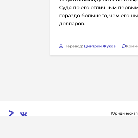
Судя по его отличным первым
гораздо большего, чем его н
долларов.
Перевод:
Дмитрий Жуков
Комм
Юридическая
Свидетельств
© 2026. InoProSport
выдано федер
All rights reserved.