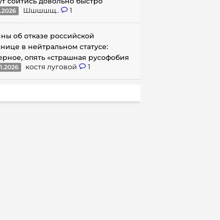
ут сойтись довольно быстро
Шшшшщ..
1
1.2026
ны об отказе российской
нице в нейтральном статусе:
ерное, опять «страшная русофобия
костя луговой
1
1.2026