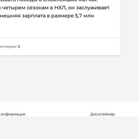
 четырем сезонам в НХЛ, он заслуживает
ынешняя зарплата в размере 5,7 млн
ентарии:
0
 информация
Дисклеймер
о о регистрации СМИ Эл №ФС77-72704
Редакция не несет ответ
альной службой по надзору в сфере
достоверность информа