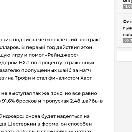
мог
11.0
Фин
лыж
нав
еркин подписал четырехлетний контракт
05.0
олларов. В первый год действия этой
ющую игру и помог «Рейнджерс»
лидером НХЛ по проценту отраженных
оказателю пропущенных шайб за матч
Везина Трофи и стал финалистом Харт
е выступал так же ярко, но все равно
 91,6% бросков и пропуская 2,48 шайбы в
йнджерс» снова будет надеяться на
огда Шестеркин в форме, он способен
рывать победы в сложнейших матчах.