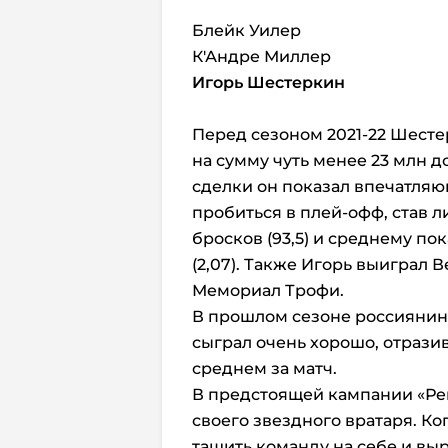
Блейк Уилер
К'Андре Миллер
Игорь Шестеркин
Перед сезоном 2021-22 Шест
на сумму чуть менее 23 млн д
сделки он показал впечатля
пробиться в плей-офф, став 
бросков (93,5) и среднему п
(2,07). Также Игорь выиграл 
Мемориал Трофи.
В прошлом сезоне россиянин н
сыграл очень хорошо, отразив
среднем за матч.
В предстоящей кампании «Ре
своего звездного вратаря. К
тащить команду на себе и вы