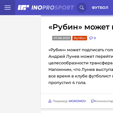
Иностранцы о спорте России:
С
ФУТБОЛ
«Рубин» может 
07.08.2023
Футбол
0
«Рубин» может подписать гол
Андрей Лунев может перейти 
целесообразности трансфера 
Напомним, что Лунев выступал 
все время в клубе футболист 
пропустил 4 гола.
Перевод:
MGROMOV
Комментар