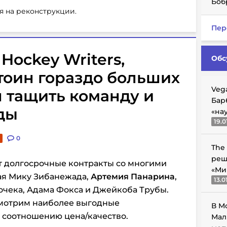
Боб
я на реконструкции.
Пер
Hockey Writers,
Обс
тоин гораздо больших
Veg
н тащить команду и
Бар
ды
«на
19.0
0
The
реш
 долгосрочные контракты со многими
«Ми
ая Мику Зибанежада,
Артемия Панарина
,
13.0
очека, Адама Фокса и Джейкоба Трубы.
смотрим наиболее выгодные
В М
 соотношению цена/качество.
Мал