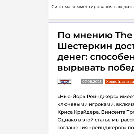
Система комментирования находитс
По мнению The 
Шестеркин дос
денег: способе
вырывать побе
07.08.2023
Хоккей. статьи
«Нью-Йорк Рейнджерс» имеет
ключевыми игроками, включ
Криса Крайдера, Винсента Тр
Однако в этой статье мы рас
соглашения «рейнджеров» по