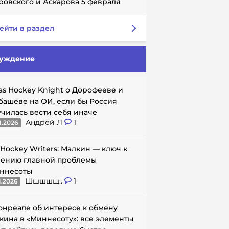
ровского и Аскарова 5 февраля
ейти в раздел
уждение
as Hockey Knight о Дорофееве и
башеве на ОИ, если бы Россия
училась вести себя иначе
Андрей Л
1
1.2026
 Hockey Writers: Малкин — ключ к
ению главной проблемы
ннесоты
Шшшшщ..
1
1.2026
онреале об интересе к обмену
кина в «Миннесоту»: все элементы